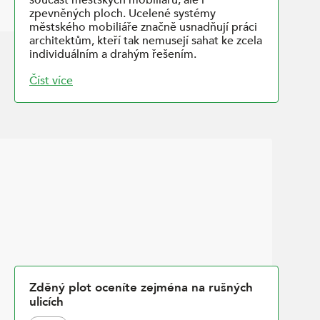
zpevněných ploch. Ucelené systémy
městského mobiliáře značně usnadňují práci
architektům, kteří tak nemusejí sahat ke zcela
individuálním a drahým řešením.
Číst více
Zděný plot oceníte zejména na rušných
ulicích