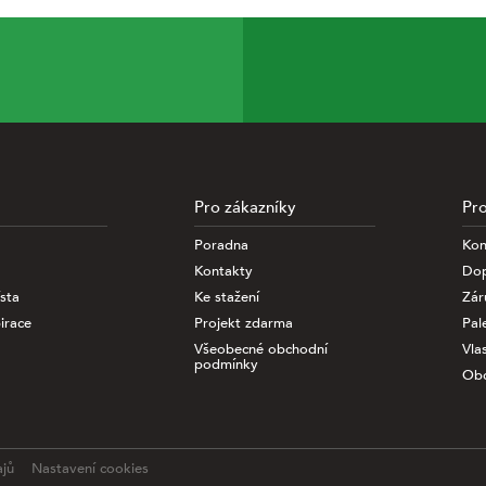
Pro zákazníky
Pro
Poradna
Kon
nalýze informací
Kontakty
Dop
ciálních médií a
sta
Ke stažení
Zár
specifiikovat,
odkaz níže.
irace
Projekt zdarma
Pal
jdete na stránce
.
Všeobecné obchodní
Vla
podmínky
Obc
 všemi cookies
ajů
Nastavení cookies