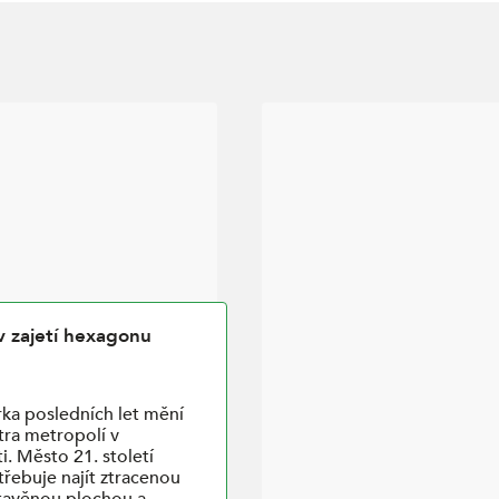
v zajetí hexagonu
ka posledních let mění
ra metropolí v
i. Město 21. století
třebuje najít ztracenou
tavěnou plochou a