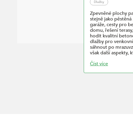
Dlažby
Zpevněné plochy pa
stejně jako pěstěná
garáže, cesty pro 
domu, řešení terasy
hodit kvalitní beton
dlažby pro venkovní 
sáhnout po mrazuvz
však další aspekty, k
Číst více