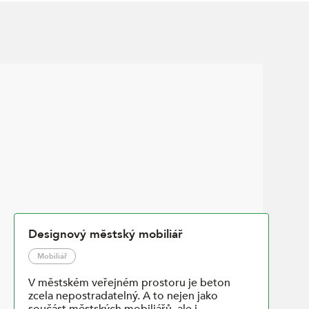
Designový městský mobiliář
Mobiliář
V městském veřejném prostoru je beton
zcela nepostradatelný. A to nejen jako
součást městských mobiliářů, ale i