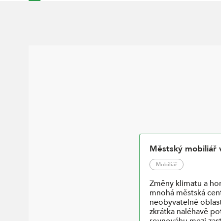
Městský mobiliář 
Mobiliář
Změny klimatu a hor
mnohá městská cent
neobyvatelné oblast
zkrátka naléhavě po
rovnováhu mezi zas