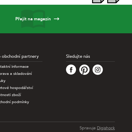
Přejít na magazín
 obchodní partnery
Sledujte nás
taktní informace
rava a skladování
uky
etové hospodářství
stnosti zboží
hodní podmínky
Spravuje
Digishock