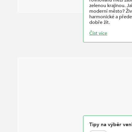
zelenou krajinou. J
moderní město? Živé,
harmonické a přede
dobře žít.
Číst více
Tipy na výběr ven