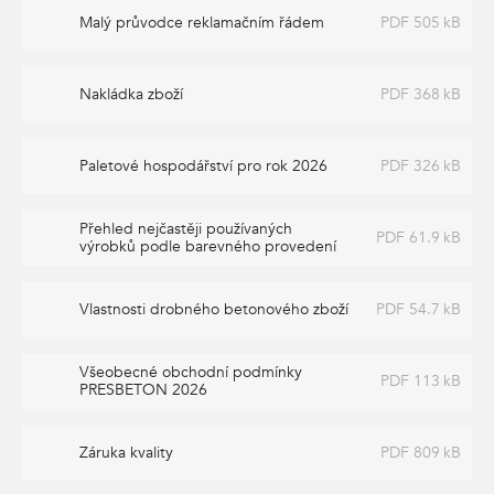
Malý průvodce reklamačním řádem
PDF 505 kB
Nakládka zboží
PDF 368 kB
Paletové hospodářství pro rok 2026
PDF 326 kB
Přehled nejčastěji používaných
PDF 61.9 kB
výrobků podle barevného provedení
Vlastnosti drobného betonového zboží
PDF 54.7 kB
Všeobecné obchodní podmínky
PDF 113 kB
PRESBETON 2026
Záruka kvality
PDF 809 kB