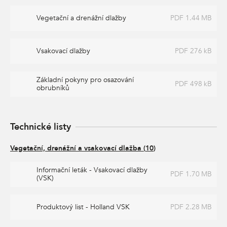
Vegetační a drenážní dlažby
PDF 1.44 MB
Vsakovací dlažby
PDF 276 kB
Základní pokyny pro osazování
PDF 498 kB
obrubníků
Technické listy
Vegetační, drenážní a vsakovací dlažba
(
10
)
Informační leták - Vsakovací dlažby
PDF 1.70 MB
(VSK)
Produktový list - Holland VSK
PDF 2.28 MB