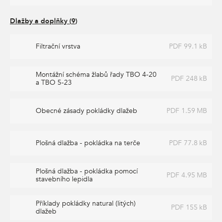
Dlažby a doplňky
(
9
)
Filtrační vrstva
PDF 99.1 kB
Montážní schéma žlabů řady TBO 4-20
PDF 248 kB
a TBO 5-23
Obecné zásady pokládky dlažeb
PDF 1.59 MB
Plošná dlažba - pokládka na terče
PDF 77.8 kB
Plošná dlažba - pokládka pomocí
PDF 4.95 MB
stavebního lepidla
Příklady pokládky natural (litých)
PDF 155 kB
dlažeb