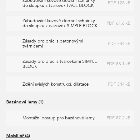
Zabudování kovové dopisní schránky
PDF 128 kB
do sloupku z tvarovek FACE BLOCK
Zabudování kovové dopisní schránky
PDF 61.6 kB
do sloupku z tvarovek SIMPLE BLOCK
Zásady pro práci s betonovými
PDF 744 kB
tvárnicemi
Zásady pro práci s tvarovkami SIMPLE
PDF 88.1 kB
BLOCK
Zdění svislých konstrukcí, dilatace
PDF 344 kB
Bazénové lemy
(
1
)
Montážní postup pro bazénové lemy
PDF 87.2 kB
Mobiliář
(
4
)