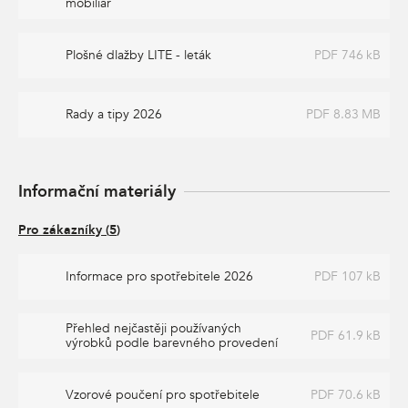
mobiliář
Plošné dlažby LITE - leták
PDF 746 kB
Rady a tipy 2026
PDF 8.83 MB
Informační materiály
Pro zákazníky
(
5
)
Informace pro spotřebitele 2026
PDF 107 kB
Přehled nejčastěji používaných
PDF 61.9 kB
výrobků podle barevného provedení
Vzorové poučení pro spotřebitele
PDF 70.6 kB