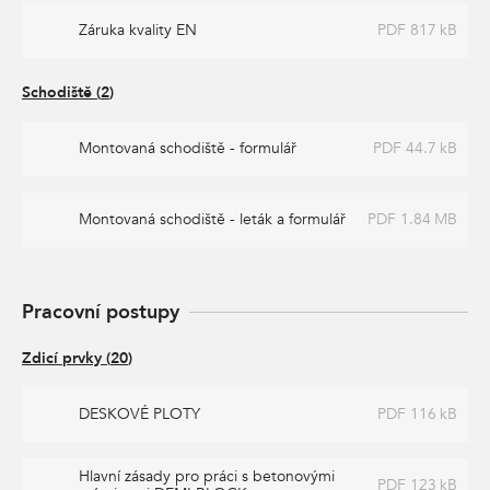
Záruka kvality EN
PDF 817 kB
Schodiště
(
2
)
Montovaná schodiště - formulář
PDF 44.7 kB
Montovaná schodiště - leták a formulář
PDF 1.84 MB
Pracovní postupy
Zdicí prvky
(
20
)
DESKOVÉ PLOTY
PDF 116 kB
Hlavní zásady pro práci s betonovými
PDF 123 kB