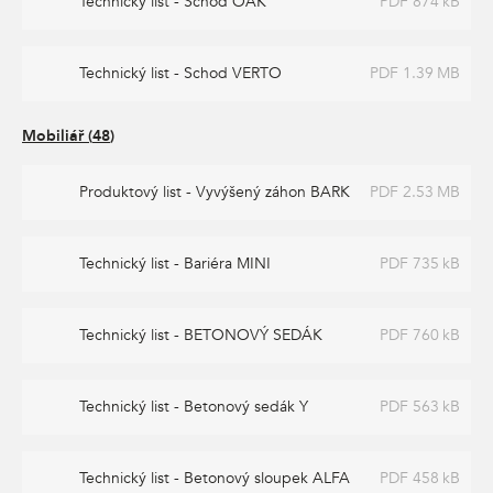
Technický list - Schod OAK
PDF 874 kB
Technický list - Schod VERTO
PDF 1.39 MB
Mobiliář
(
48
)
Produktový list - Vyvýšený záhon BARK
PDF 2.53 MB
Technický list - Bariéra MINI
PDF 735 kB
Technický list - BETONOVÝ SEDÁK
PDF 760 kB
Technický list - Betonový sedák Y
PDF 563 kB
Technický list - Betonový sloupek ALFA
PDF 458 kB