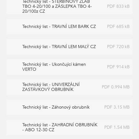
Technický list - ŠTĚRBINOVÝ ŽLAB
TBO 4-20/100 a ZÁSLEPKA TBO 4-
PDF 833 kB
20/100z CZ
Technický list - TRAVNÍ LEM BARK CZ
PDF 685 kB
Technický list - TRAVNÍ LEM MALÝ CZ
PDF 720 kB
Tato stránka využívá soubory cookies ke shromažďování a
Technický list - Ukončující kámen
analýze informací o výkonu a používání webu, zajištění
PDF 914 kB
VERTO
fungování funkcí ze sociálních médií a ke zlepšení a
přizpůsobení obsahu a reklam. Chcete-li blíže
Technický list - UNIVERZÁLNÍ
specifiikovat, které typy souborů máme zpracovávat,
PDF 0.994 MB
ZASTÁVKOVÝ OBRUBNÍK
klikněte prosím na odkaz níže. Detailní informace o tom,
jak zpracováváme Vaše údaje, najdete na stránce
.
Technický list - Záhonový obrubník
PDF 3.15 MB
Podrobné nastavení
Souhlasím se všemi cookies
Technický list - ZAHRADNÍ OBRUBNÍK
PDF 1.54 MB
- ABO 12-30 CZ