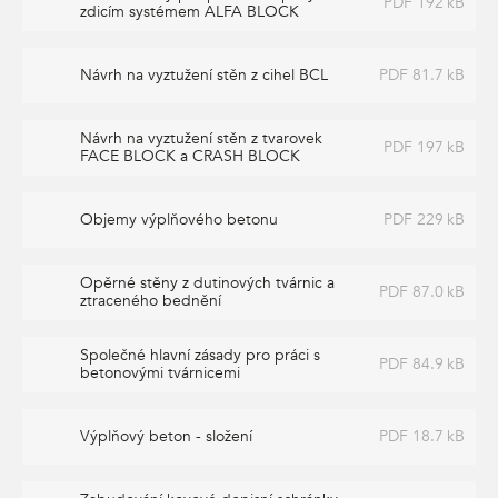
PDF 192 kB
zdicím systémem ALFA BLOCK
Návrh na vyztužení stěn z cihel BCL
PDF 81.7 kB
Návrh na vyztužení stěn z tvarovek
PDF 197 kB
FACE BLOCK a CRASH BLOCK
Objemy výplňového betonu
PDF 229 kB
Opěrné stěny z dutinových tvárnic a
PDF 87.0 kB
ztraceného bednění
Společné hlavní zásady pro práci s
PDF 84.9 kB
betonovými tvárnicemi
Výplňový beton - složení
PDF 18.7 kB