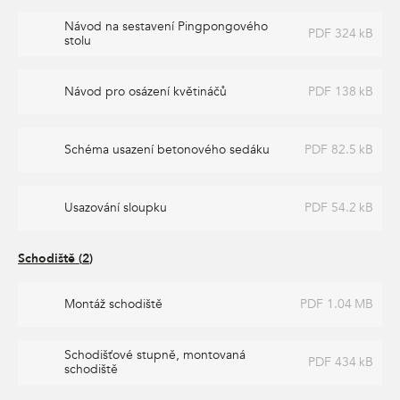
Návod na sestavení Pingpongového
PDF 324 kB
stolu
Návod pro osázení květináčů
PDF 138 kB
Schéma usazení betonového sedáku
PDF 82.5 kB
Usazování sloupku
PDF 54.2 kB
Schodiště
(
2
)
Montáž schodiště
PDF 1.04 MB
Schodišťové stupně, montovaná
PDF 434 kB
schodiště