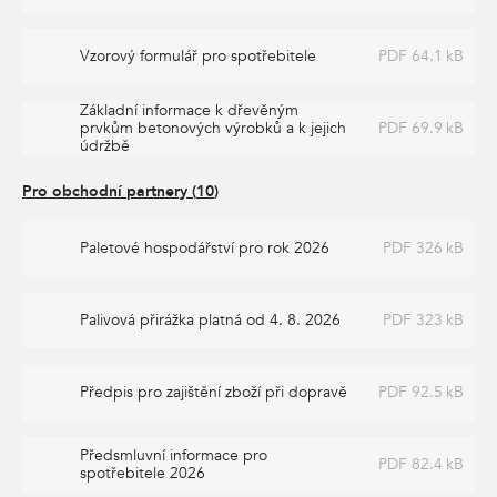
Vzorový formulář pro spotřebitele
PDF 64.1 kB
Základní informace k dřevěným
prvkům betonových výrobků a k jejich
PDF 69.9 kB
údržbě
Pro obchodní partnery
(
10
)
Paletové hospodářství pro rok 2026
PDF 326 kB
Palivová přirážka platná od 4. 8. 2026
PDF 323 kB
Předpis pro zajištění zboží při dopravě
PDF 92.5 kB
Předsmluvní informace pro
PDF 82.4 kB
spotřebitele 2026