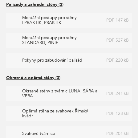
Palisády a zahradní stěny
(
3
)
Montážní postupy pro stěny
PDF 147 kB
LPRAKTIK, PRAKTIK
Montážní postupy pro stěny
PDF 527 kB
STANDARD, PINIE
Pokyny pro zabudování palisád
PDF 220 kB
Okrasné a opěrné stěny
(
3
)
Okrasné stěny z tvárnic LUNA, SÁRA a
PDF 241 kB
VERA
Opěrná stěna ze svahovek Římský
PDF 128 kB
kvádr
Svahové tvárnice
PDF 201 kB