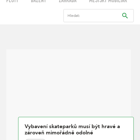
PLOTY
BAZÉNY
ZAHRADA
MĚSTSKÝ MOBILIÁŘ
Hledat:
Vybavení skateparků musí být hravé a
zároveň mimořádně odolné