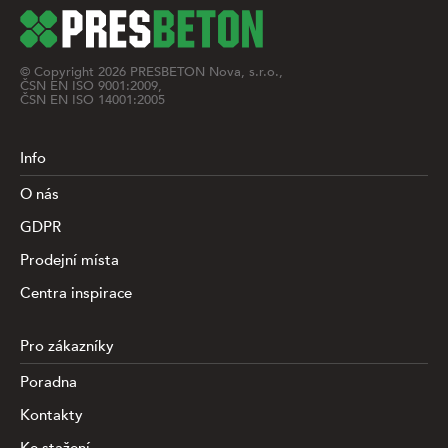
© Copyright
2026
PRESBETON Nova, s.r.o.,
ČSN EN ISO 9001:2009,
ČSN EN ISO 14001:2005
Info
O nás
GDPR
Prodejní místa
Centra inspirace
Pro zákazníky
Poradna
Kontakty