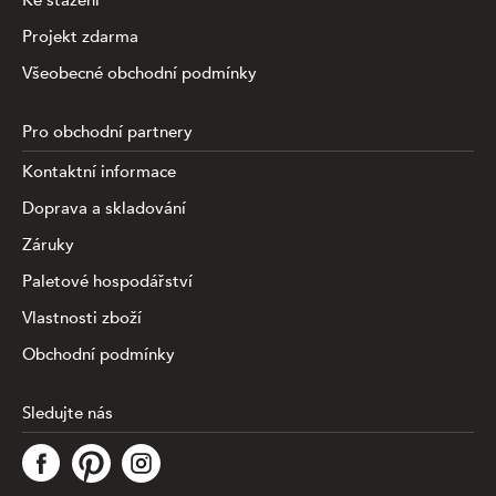
Ke stažení
Projekt zdarma
Všeobecné obchodní podmínky
Pro obchodní partnery
Kontaktní informace
Doprava a skladování
Záruky
Paletové hospodářství
Vlastnosti zboží
Obchodní podmínky
Sledujte nás
Tato stránka využívá soubory cookies ke shromažďování a
analýze informací o výkonu a používání webu, zajištění
fungování funkcí ze sociálních médií a ke zlepšení a