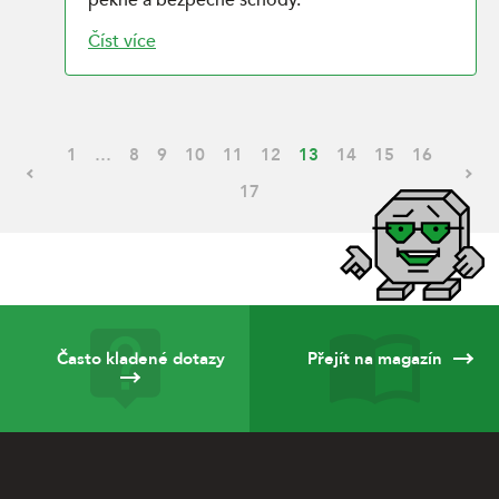
pěkné a bezpečné schody.
Číst více
1
…
8
9
10
11
12
13
14
15
16
17
Často kladené dotazy
Přejít na magazín