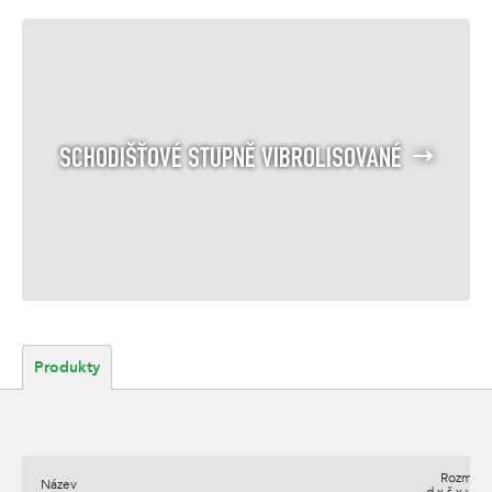
SCHODIŠŤOVÉ STUPNĚ VIBROLISOVANÉ
Produkty
Rozměry
Název