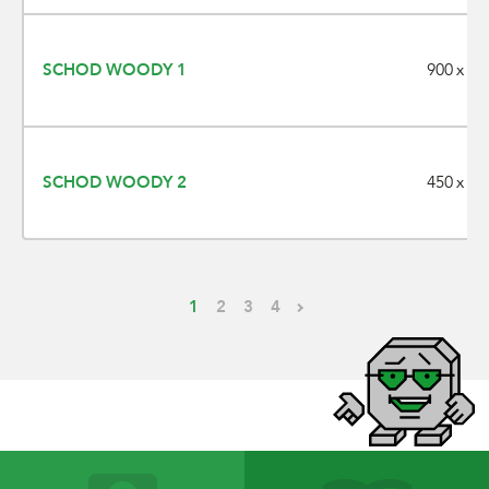
900 x 35
SCHOD WOODY 1
450 x 35
SCHOD WOODY 2
1
2
3
4