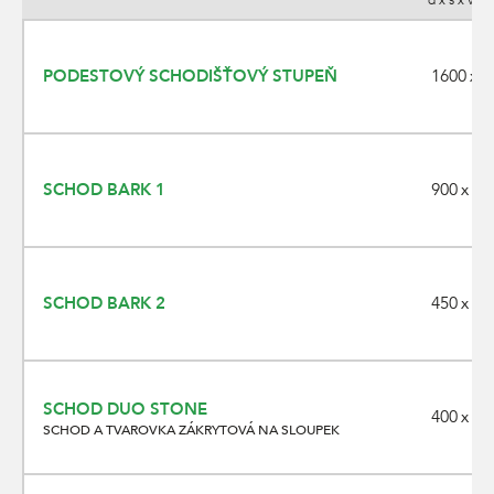
d x š x v (
1600 x 1
PODESTOVÝ SCHODIŠŤOVÝ STUPEŇ
900 x 35
SCHOD BARK 1
450 x 35
SCHOD BARK 2
SCHOD DUO STONE
400 x 40
SCHOD A TVAROVKA ZÁKRYTOVÁ NA SLOUPEK