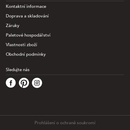
Kontaktní informace
Doprava a skladování
Záruky
Paletové hospodářství
Vlastnosti zboží
Obchodní podmínky
Sledujte nás
Tato stránka využívá soubory cookies ke shromažďování a
analýze informací o výkonu a používání webu, zajištění
fungování funkcí ze sociálních médií a ke zlepšení a
přizpůsobení obsahu a reklam. Chcete-li blíže
specifiikovat, které typy souborů máme zpracovávat,
klikněte prosím na odkaz níže. Detailní informace o tom,
jak zpracováváme Vaše údaje, najdete na stránce
.
Prohlášení o ochraně soukromí