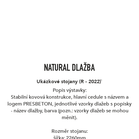
NATURAL DLAŽBA
Ukázkové stojany
(
R - 2022
)`
Popis výstavky:
Stabilní kovová konstrukce, hlavní cedule s názvem a
logem PRESBETON, jednotlivé vzorky dlažeb s popisky
- název dlažby, barva (pozn.: vzorky dlažeb se mohou
měnit).
Rozměr stojanu:
šířka: 2260mm