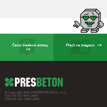
Často kladené dotazy
Přejít na magazín
© Copyright
2026
PRESBETON Nova, s.r.o.,
ČSN EN ISO 9001:2009,
ČSN EN ISO 14001:2005