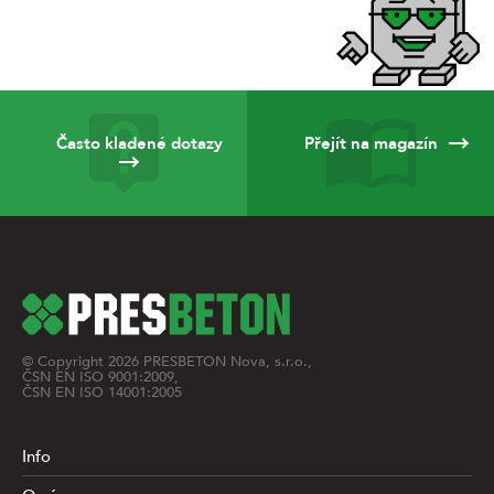
Často kladené dotazy
Přejít na magazín
© Copyright
2026
PRESBETON Nova, s.r.o.,
ČSN EN ISO 9001:2009,
ČSN EN ISO 14001:2005
Info