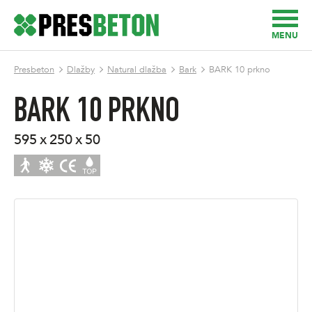
MENU
Presbeton
Dlažby
Natural dlažba
Bark
BARK 10 prkno
BARK 10 PRKNO
595 x 250 x 50