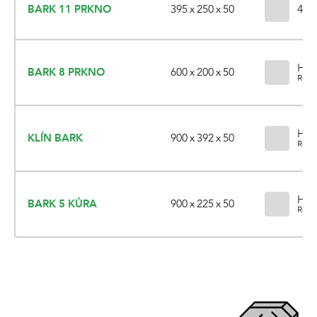
395 x 250 x 50
BARK 11 PRKNO
4 va
Hně
600 x 200 x 50
BARK 8 PRKNO
Relié
Hně
900 x 392 x 50
KLÍN BARK
Relié
Hně
900 x 225 x 50
BARK 5 KŮRA
Relié