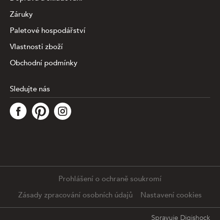
Záruky
Paletové hospodářství
Vlastnosti zboží
Obchodní podmínky
Sledujte nás
Tato stránka využívá soubory cookies ke shromažďování a
analýze informací o výkonu a používání webu, zajištění
fungování funkcí ze sociálních médií a ke zlepšení a
přizpůsobení obsahu a reklam. Chcete-li blíže
specifiikovat, které typy souborů máme zpracovávat,
klikněte prosím na odkaz níže. Detailní informace o tom,
jak zpracováváme Vaše údaje, najdete na stránce
.
Prohlášení o ochraně soukromí
Podrobné nastavení
Souhlasím se všemi cookies
Zásady zpracování osobních údajů
Nastavení cookies
Spravuje
Digishock