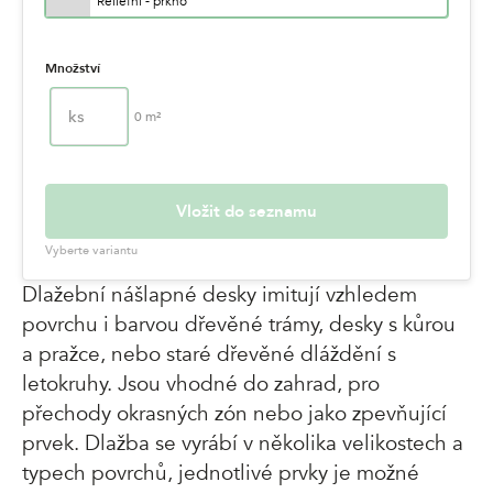
Reliéfní - prkno
Množství
ks
0
m²
Vložit do seznamu
Vyberte variantu
Dlažební nášlapné desky imitují vzhledem
povrchu i barvou dřevěné trámy, desky s kůrou
a pražce, nebo staré dřevěné dláždění s
letokruhy. Jsou vhodné do zahrad, pro
přechody okrasných zón nebo jako zpevňující
prvek. Dlažba se vyrábí v několika velikostech a
typech povrchů, jednotlivé prvky je možné