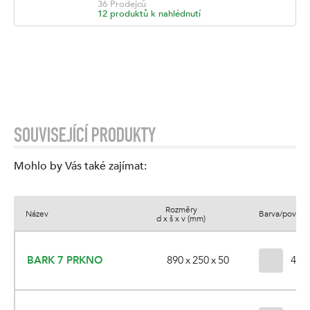
36
Prodejců
12
produktů k nahlédnutí
SOUVISEJÍCÍ PRODUKTY
Mohlo by Vás také zajímat
:
Rozměry
Název
Barva/povrch
d x š x v (mm)
890 x 250 x 50
BARK 7 PRKNO
4 va