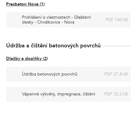
Presbeton Nova
(
1
)
Prohlášení o vlastnostech - Dlažební
PDF 140 kB
desky - Chválkovice - Nova
Údržba a čištění betonových povrchů
Dlažby a doplňky
(
2
)
Údržba betonových povrchů
PDF 27.8 kB
Vápenné výkvěty, impregnace, čištění
PDF 32.2 kB