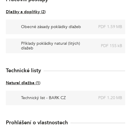
Dlažby a doplňky
(
2
)
Obecné zásady pokládky dlažeb
PDF 1.59 MB
Příklady pokládky natural (litých)
PDF 155 kB
dlažeb
Technické listy
Natural dlažba
(
1
)
Technický list - BARK CZ
PDF 1.20 MB
Prohlášení o vlastnostech