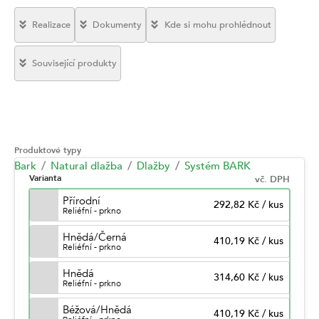
Realizace
Dokumenty
Kde si mohu prohlédnout
Související produkty
Produktové typy
Bark
Natural dlažba
Dlažby
Systém BARK
Varianta
vč. DPH
Přírodní
292,82 Kč
/
kus
Reliéfní - prkno
Hnědá/Černá
410,19 Kč
/
kus
Reliéfní - prkno
Hnědá
314,60 Kč
/
kus
Reliéfní - prkno
Béžová/Hnědá
410,19 Kč
/
kus