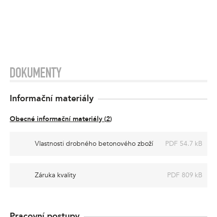
DOKUMENTY
Informační materiály
Obecné informační materiály
(
2
)
Vlastnosti drobného betonového zboží
PDF 54.7 kB
Záruka kvality
PDF 809 kB
Pracovní postupy