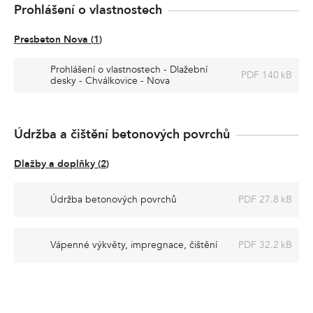
Prohlášení o vlastnostech
Presbeton Nova
(
1
)
Prohlášení o vlastnostech - Dlažební
PDF 140 kB
desky - Chválkovice - Nova
Údržba a čištění betonových povrchů
Dlažby a doplňky
(
2
)
Údržba betonových povrchů
PDF 27.8 kB
Vápenné výkvěty, impregnace, čištění
PDF 32.2 kB