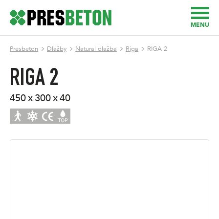
MENU
Presbeton
Dlažby
Natural dlažba
Riga
RIGA 2
RIGA 2
450 x 300 x 40