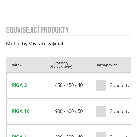
SOUVISEJÍCÍ PRODUKTY
Mohlo by Vás také zajímat
:
Rozměry
Název
Barva/povrch
d x š x v (mm)
450 x 450 x 40
RIGA 3
2 varianty
900 x 600 x 50
RIGA 10
2 varianty