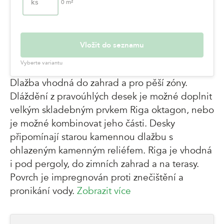
ks
0
m²
Vložit do seznamu
Vyberte variantu
Dlažba vhodná do zahrad a pro pěší zóny.
Dláždění z pravoúhlých desek je možné doplnit
velkým skladebným prvkem Riga oktagon, nebo
je možné kombinovat jeho části. Desky
připomínají starou kamennou dlažbu s
ohlazeným kamenným reliéfem. Riga je vhodná
i pod pergoly, do zimních zahrad a na terasy.
Povrch je impregnován proti znečištění a
pronikání vody.
Zobrazit více