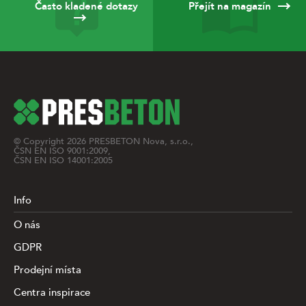
Často kladené dotazy
Přejít na magazín
© Copyright
2026
PRESBETON Nova, s.r.o.,
ČSN EN ISO 9001:2009,
ČSN EN ISO 14001:2005
Info
O nás
GDPR
Prodejní místa
Centra inspirace