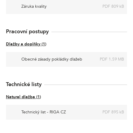
Záruka kvality
PDF 809 kB
Pracovní postupy
Dlažby a doplňky
(
1
)
Obecné zásady pokládky dlažeb
PDF 1.59 MB
Technické listy
Natural dlažba
(
1
)
Technický list - RIGA CZ
PDF 895 kB