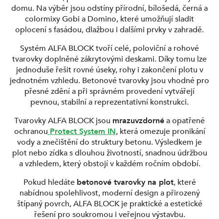
domu. Na výběr jsou odstíny přírodní, bílošedá, černá a
colormixy Gobi a Domino, které umožňují sladit
oplocení s fasádou, dlažbou i dalšími prvky v zahradě.
Systém ALFA BLOCK tvoří celé, poloviční a rohové
tvarovky doplněné zákrytovými deskami. Díky tomu lze
jednoduše řešit rovné úseky, rohy i zakončení plotu v
jednotném vzhledu. Betonové tvarovky jsou vhodné pro
přesné zdění a při správném provedení vytvářejí
pevnou, stabilní a reprezentativní konstrukci.
Tvarovky ALFA BLOCK jsou
mrazuvzdorné
a opatřené
ochranou
Protect System IN
, která omezuje pronikání
vody a znečištění do struktury betonu. Výsledkem je
plot nebo zídka s dlouhou životností, snadnou údržbou
a vzhledem, který obstojí v každém ročním období.
Pokud hledáte
betonové tvarovky na plot
, které
nabídnou spolehlivost, moderní design a přirozený
štípaný povrch, ALFA BLOCK je praktické a estetické
řešení pro soukromou i veřejnou výstavbu.