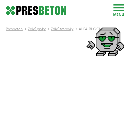
MENU
Presbeton
Zdicí prvky
Zdicí tvarovky
ALFA BLOCK