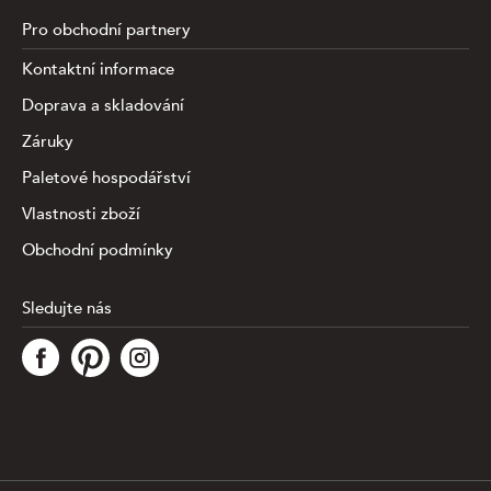
Pro obchodní partnery
Kontaktní informace
Doprava a skladování
Záruky
Paletové hospodářství
Vlastnosti zboží
Obchodní podmínky
Sledujte nás
Tato stránka využívá soubory cookies ke shromažďování a
analýze informací o výkonu a používání webu, zajištění
fungování funkcí ze sociálních médií a ke zlepšení a
přizpůsobení obsahu a reklam. Chcete-li blíže
specifiikovat, které typy souborů máme zpracovávat,
klikněte prosím na odkaz níže. Detailní informace o tom,
jak zpracováváme Vaše údaje, najdete na stránce
.