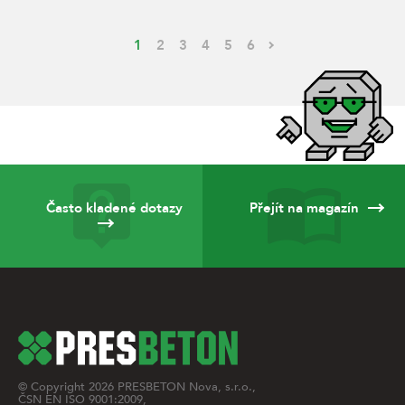
1
2
3
4
5
6
Často kladené dotazy
Přejít na magazín
© Copyright
2026
PRESBETON Nova, s.r.o.,
ČSN EN ISO 9001:2009,