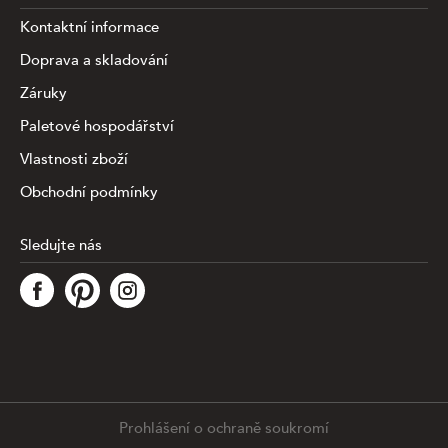
Kontaktní informace
Doprava a skladování
Záruky
Paletové hospodářství
Vlastnosti zboží
Obchodní podmínky
Sledujte nás
Tato stránka využívá soubory cookies ke shromažďování a
analýze informací o výkonu a používání webu, zajištění
fungování funkcí ze sociálních médií a ke zlepšení a
přizpůsobení obsahu a reklam. Chcete-li blíže
specifiikovat, které typy souborů máme zpracovávat,
klikněte prosím na odkaz níže. Detailní informace o tom,
jak zpracováváme Vaše údaje, najdete na stránce
.
Prohlášení o ochraně soukromí