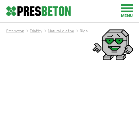
MENU
Presbeton
Dlažby
Natural dlažba
Riga