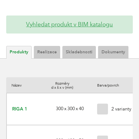
Vyhledat produkt v BIM katalogu
Produkty
Realizace
Skladebnosti
Dokumenty
Rozměry
Název
Barva/povrch
d x š x v (mm)
300 x 300 x 40
RIGA 1
2 varianty