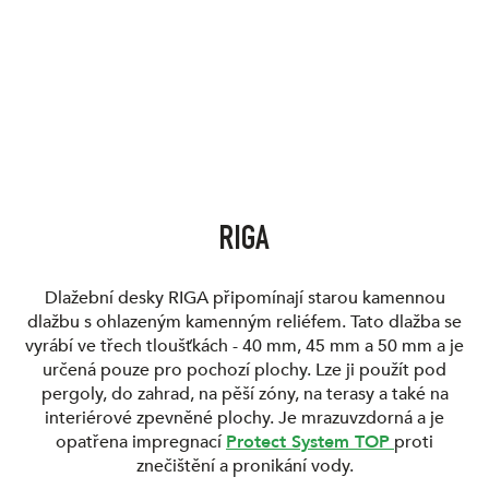
RIGA
Dlažební desky RIGA připomínají starou kamennou
dlažbu s ohlazeným kamenným reliéfem. Tato dlažba se
vyrábí ve třech tloušťkách - 40 mm, 45 mm a 50 mm a je
určená pouze pro pochozí plochy. Lze ji použít pod
pergoly, do zahrad, na pěší zóny, na terasy a také na
interiérové zpevněné plochy. Je mrazuvzdorná a je
opatřena impregnací
Protect System TOP
proti
znečištění a pronikání vody.