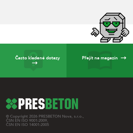
Často kladené dotazy
Přejít na magazín
© Copyright
2026
PRESBETON Nova, s.r.o.,
ČSN EN ISO 9001:2009,
ČSN EN ISO 14001:2005