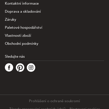
Kontaktní informace
Doprava a skladování
Záruky
Paletové hospodářství
Vlastnosti zboží
Obchodní podmínky
Sledujte nás
Tato stránka využívá soubory cookies ke shromažďování a
analýze informací o výkonu a používání webu, zajištění
fungování funkcí ze sociálních médií a ke zlepšení a
přizpůsobení obsahu a reklam. Chcete-li blíže
specifiikovat, které typy souborů máme zpracovávat,
klikněte prosím na odkaz níže. Detailní informace o tom,
jak zpracováváme Vaše údaje, najdete na stránce
.
Prohlášení o ochraně soukromí
Podrobné nastavení
Souhlasím se všemi cookies