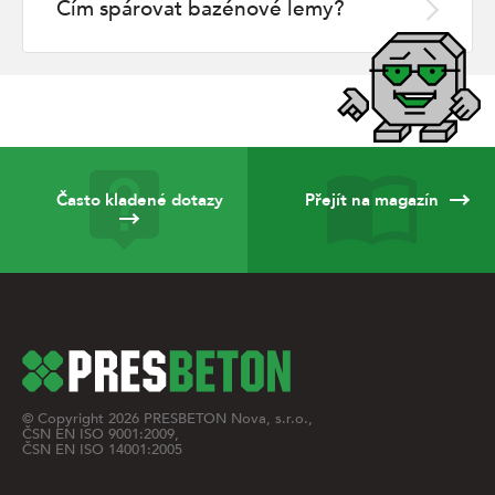
Čím spárovat bazénové lemy?
Často kladené dotazy
Přejít na magazín
© Copyright
2026
PRESBETON Nova, s.r.o.,
ČSN EN ISO 9001:2009,
ČSN EN ISO 14001:2005