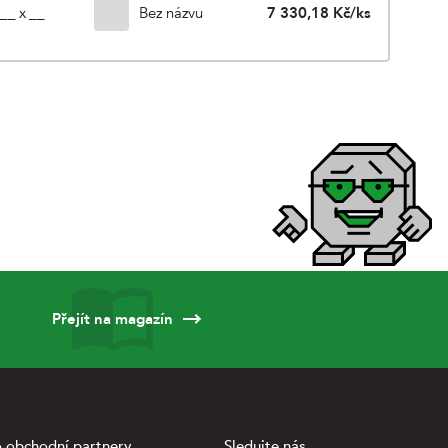
Bez názvu
7 330,18 Kč/ks
 __ x __
Přejít na magazín
 obchodní partnery
Sledujte nás