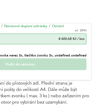
Nerezové dopisní schránky
Ostatní
vč. DPH
8 600,68 Kč
/
kus
novka nerez 3x, tlačítko zvonku 3x, undefined undefined
Vložit do seznamu
ní do plotových zdí. Přední strana je
í pošty do velikosti A4. Dále může být
ítkem zvonku ( max. 3 ks ) nebo zařízením pro
 otvor pro vybírání bez uzamykání.