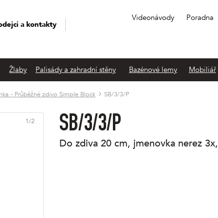
Videonávody
Poradna
odejci a kontakty
Žlaby
Palisády a zahradní stěny
Bazénové lemy
Mobiliář
nka - Průběžné zdivo Simple Block
SB/3/3/P
SB/3/3/P
1
/
2
do zdiva 20 cm, jmenovka nerez 3x,