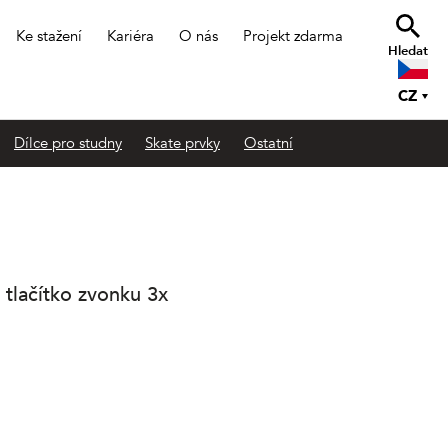
Ke stažení
Kariéra
O nás
Projekt zdarma
Hledat
CZ
Dílce pro studny
Skate prvky
Ostatní
 tlačítko zvonku 3x