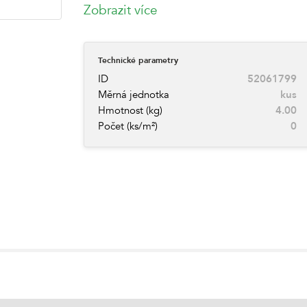
Zobrazit více
Technické parametry
ID
52061799
Měrná jednotka
kus
Hmotnost (kg)
4.00
Počet (ks/m²)
0