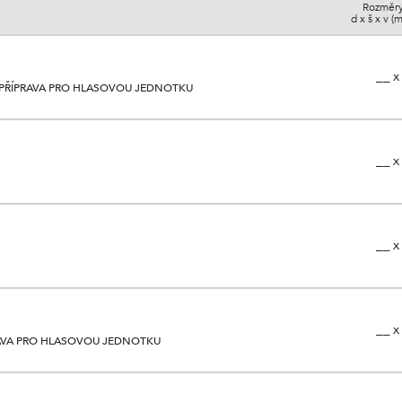
Rozměr
d x š x v (
__ x
, PŘÍPRAVA PRO HLASOVOU JEDNOTKU
__ x
__ x
__ x
RAVA PRO HLASOVOU JEDNOTKU