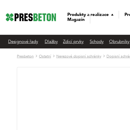
Produkty a realizace
Pr
Magazín
Designové řady
Dlažby
Zdicí prvky
Schody
Obrubníky
Presbeton
Ostatní
Nerezové dopisní schránky
Dopisní schrá