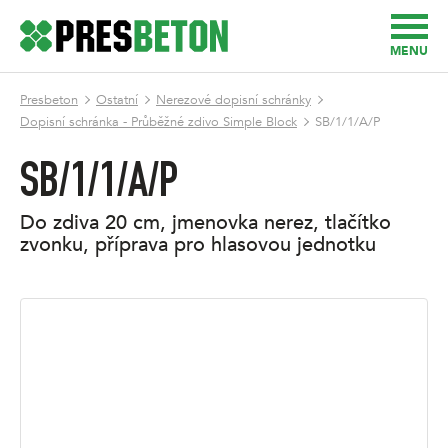
MENU
Presbeton
Ostatní
Nerezové dopisní schránky
Dopisní schránka - Průběžné zdivo Simple Block
SB/1/1/A/P
SB/1/1/A/P
do zdiva 20 cm, jmenovka nerez, tlačítko
zvonku, příprava pro hlasovou jednotku