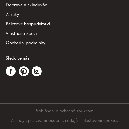
Doprava a skladování
Záruky
Paletové hospodářství
Vlastnosti zboží
Obchodní podmínky
Sledujte nás
Tato stránka využívá soubory cookies ke shromažďování a
analýze informací o výkonu a používání webu, zajištění
fungování funkcí ze sociálních médií a ke zlepšení a
přizpůsobení obsahu a reklam. Chcete-li blíže
specifiikovat, které typy souborů máme zpracovávat,
klikněte prosím na odkaz níže. Detailní informace o tom,
jak zpracováváme Vaše údaje, najdete na stránce
.
Prohlášení o ochraně soukromí
Podrobné nastavení
Souhlasím se všemi cookies
Zásady zpracování osobních údajů
Nastavení cookies