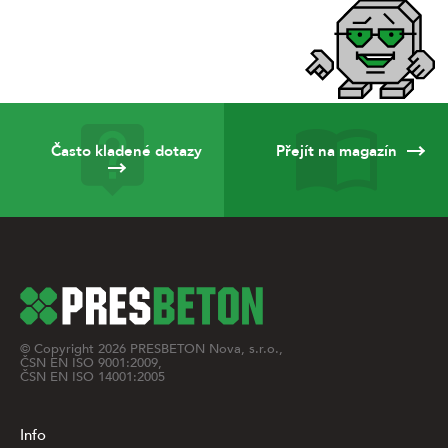
Často kladené dotazy
Přejít na magazín
© Copyright
2026
PRESBETON Nova, s.r.o.,
ČSN EN ISO 9001:2009,
ČSN EN ISO 14001:2005
Info