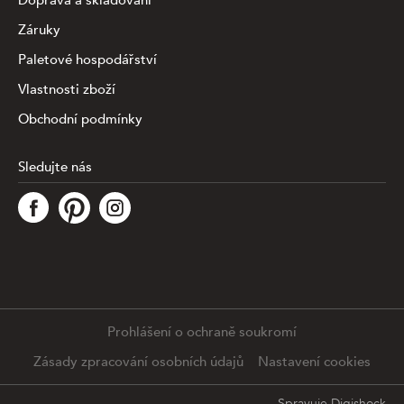
Doprava a skladování
Záruky
Paletové hospodářství
Vlastnosti zboží
Obchodní podmínky
Sledujte nás
Tato stránka využívá soubory cookies ke shromažďování a
analýze informací o výkonu a používání webu, zajištění
fungování funkcí ze sociálních médií a ke zlepšení a
přizpůsobení obsahu a reklam. Chcete-li blíže
specifiikovat, které typy souborů máme zpracovávat,
klikněte prosím na odkaz níže. Detailní informace o tom,
jak zpracováváme Vaše údaje, najdete na stránce
.
Prohlášení o ochraně soukromí
Podrobné nastavení
Souhlasím se všemi cookies
Zásady zpracování osobních údajů
Nastavení cookies
Spravuje
Digishock