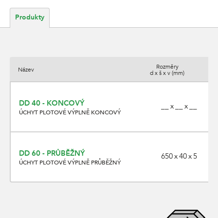
Produkty
Rozměry
Název
d x š x v (mm)
DD 40 - KONCOVÝ
__ x __ x __
ÚCHYT PLOTOVÉ VÝPLNĚ KONCOVÝ
DD 60 - PRŮBĚŽNÝ
650 x 40 x 5
ÚCHYT PLOTOVÉ VÝPLNĚ PRŮBĚŽNÝ