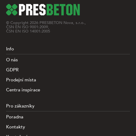
© Copyright
2026
PRESBETON Nova, s.r.o.,
ČSN EN ISO 9001:2009,
ČSN EN ISO 14001:2005
Info
O nás
GDPR
Prodejní místa
Centra inspirace
Pro zákazníky
Poradna
Kontakty