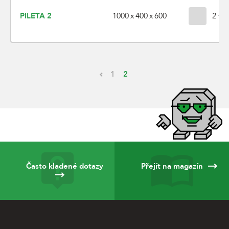
1000 x 400 x 600
PILETA 2
2 var
1
2
Často kladené dotazy
Přejít na magazín