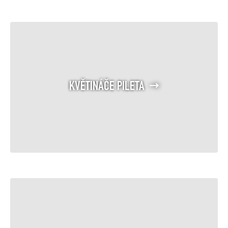
KVĚTINÁČE PILETA