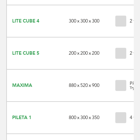
300 x 300 x 300
LITE CUBE 4
2 var
200 x 200 x 200
LITE CUBE 5
2 var
Přír
880 x 520 x 900
MAXIMA
Trysk
800 x 300 x 350
PILETA 1
4 var