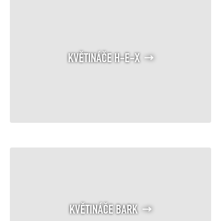
KVĚTINÁČE H-E-X
KVĚTINÁČE BARK