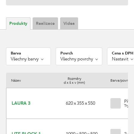
Produkty
Realizace
Videa
Barva
Povrch
Cena s DPH
Všechny barvy
Všechny povrchy
Nastavit
Rozměry
Název
Barva/povrch
d x š x v (mm)
Přír
620 x 355 x 550
LAURA 3
Trysk
1000 x 500 x 500