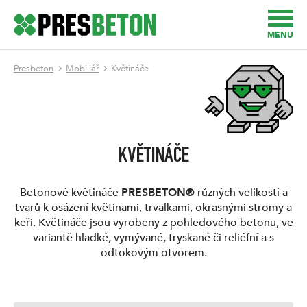
MENU
Presbeton
Mobiliář
Květináče
KVĚTINÁČE
Betonové květináče
PRESBETON®
různých velikostí a
tvarů k osázení květinami, trvalkami, okrasnými stromy a
keři. Květináče jsou vyrobeny z pohledového betonu, ve
variantě hladké, vymývané, tryskané či reliéfní a s
odtokovým otvorem.