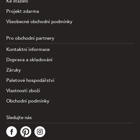
Ke stažení
Projekt zdarma
Všeobecné obchodní podmínky
Pro obchodní partnery
Kontaktní informace
Doprava a skladování
Záruky
Paletové hospodářství
Vlastnosti zboží
Obchodní podmínky
Sledujte nás
Tato stránka využívá soubory cookies ke shromažďování a
analýze informací o výkonu a používání webu, zajištění
fungování funkcí ze sociálních médií a ke zlepšení a