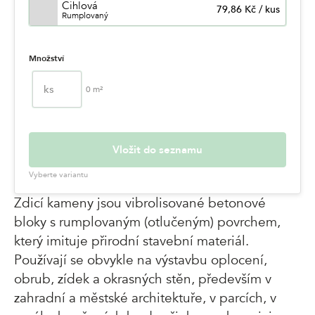
Cihlová
79,86 Kč
/
kus
Rumplovaný
Množství
ks
0
m²
Vložit do seznamu
Vyberte variantu
Zdicí kameny jsou vibrolisované betonové
bloky s rumplovaným (otlučeným) povrchem,
který imituje přirodní stavební materiál.
Používají se obvykle na výstavbu oplocení,
obrub, zídek a okrasných stěn, především v
zahradní a městské architektuře, v parcích, v