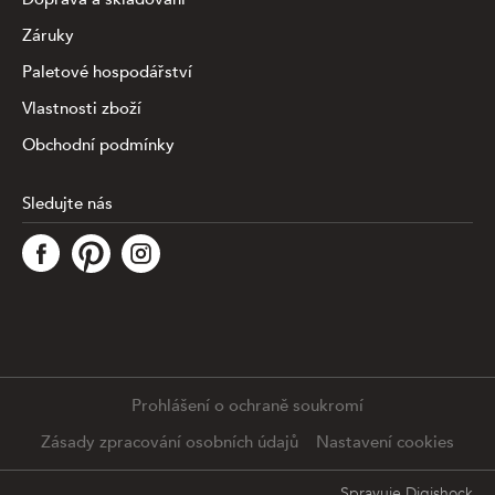
Záruky
Paletové hospodářství
Vlastnosti zboží
Obchodní podmínky
Sledujte nás
Tato stránka využívá soubory cookies ke shromažďování a
analýze informací o výkonu a používání webu, zajištění
fungování funkcí ze sociálních médií a ke zlepšení a
přizpůsobení obsahu a reklam. Chcete-li blíže
specifiikovat, které typy souborů máme zpracovávat,
klikněte prosím na odkaz níže. Detailní informace o tom,
jak zpracováváme Vaše údaje, najdete na stránce
.
Prohlášení o ochraně soukromí
Podrobné nastavení
Souhlasím se všemi cookies
Zásady zpracování osobních údajů
Nastavení cookies
Spravuje
Digishock