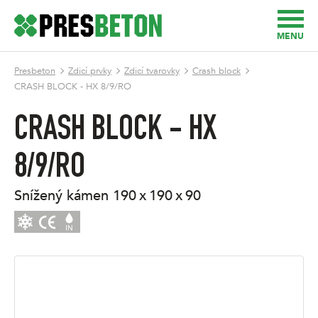
MENU
Presbeton
Zdicí prvky
Zdicí tvarovky
Crash block
CRASH BLOCK - HX 8/9/RO
CRASH BLOCK - HX
8/9/RO
snížený kámen
190 x 190 x 90