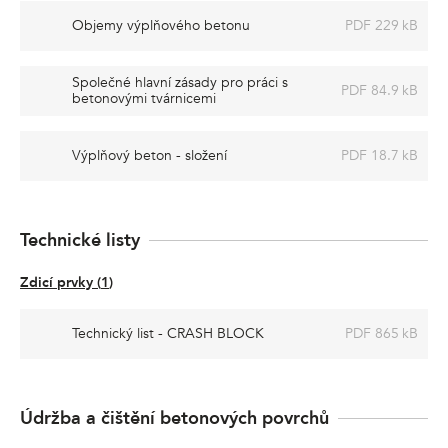
Objemy výplňového betonu
PDF 229 kB
Společné hlavní zásady pro práci s
PDF 84.9 kB
betonovými tvárnicemi
Výplňový beton - složení
PDF 18.7 kB
Technické listy
Zdicí prvky
(
1
)
Technický list - CRASH BLOCK
PDF 865 kB
Údržba a čištění betonových povrchů