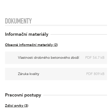
DOKUMENTY
Informační materiály
Obecné informační materiály
(
2
)
Vlastnosti drobného betonového zboží
PDF 54.7 kB
Záruka kvality
PDF 809 kB
Pracovní postupy
Zdicí prvky
(
3
)