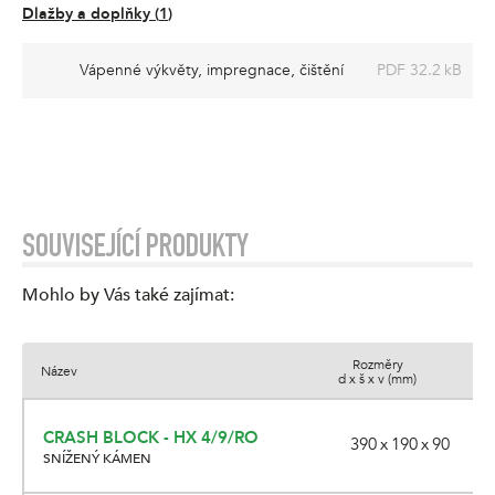
Dlažby a doplňky
(
1
)
Vápenné výkvěty, impregnace, čištění
PDF 32.2 kB
SOUVISEJÍCÍ PRODUKTY
Mohlo by Vás také zajímat
:
Rozměry
Název
d x š x v (mm)
CRASH BLOCK - HX 4/9/RO
390 x 190 x 90
SNÍŽENÝ KÁMEN