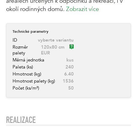
areálech určených k odpočinku a rekreaci, i v
okolí rodinných domů.
Zobrazit více
Technické parametry
ID
vyberte variantu
Rozměr
120x80 cm
palety
EUR
Měrná jednotka
kus
Paleta (ks)
240
Hmotnost (kg)
6.40
Hmotnost palety (kg)
1536
Počet (ks/m²)
50
REALIZACE