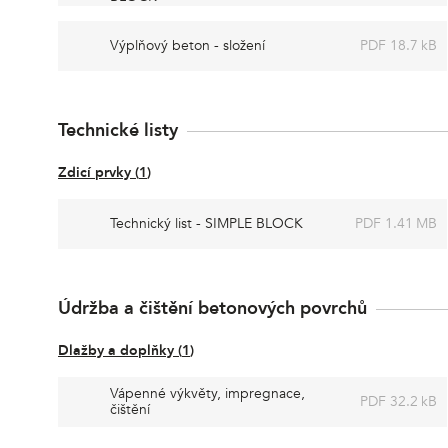
Výplňový beton - složení
PDF 18.7 kB
Technické listy
Zdicí prvky
(
1
)
Technický list - SIMPLE BLOCK
PDF 1.41 MB
Údržba a čištění betonových povrchů
Dlažby a doplňky
(
1
)
Vápenné výkvěty, impregnace,
PDF 32.2 kB
čištění