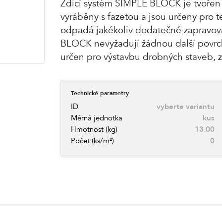
Zdicí systém SIMPLE BLOCK je tvořen o
vyráběny s fazetou a jsou určeny pro
odpadá jakékoliv dodatečné zapravová
BLOCK nevyžadují žádnou další povrch
určen pro výstavbu drobných staveb, 
Technické parametry
ID
vyberte variantu
Měrná jednotka
kus
Hmotnost (kg)
13.00
Počet (ks/m²)
0