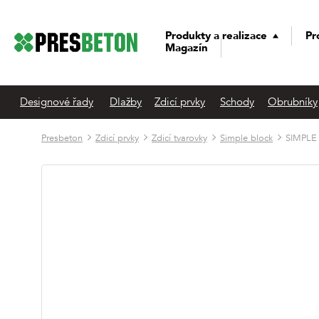
Produkty a realizace
Pr
Magazín
Designové řady
Dlažby
Zdicí prvky
Schody
Obrubníky
Presbeton
Zdicí prvky
Zdicí tvarovky
Simple block
SIMPLE