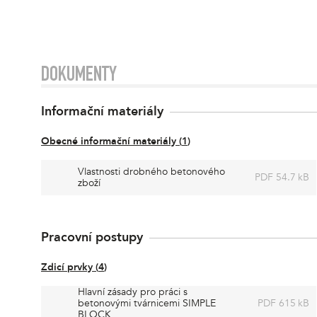
DOKUMENTY
Informační materiály
Obecné informační materiály
(
1
)
Vlastnosti drobného betonového
PDF 54.7 kB
zboží
Pracovní postupy
Zdicí prvky
(
4
)
Hlavní zásady pro práci s
betonovými tvárnicemi SIMPLE
PDF 615 kB
BLOCK