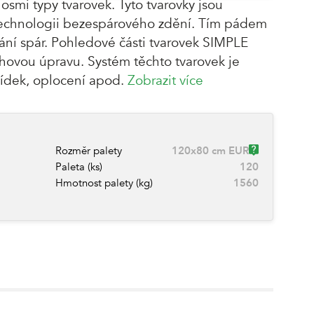
smi typy tvarovek. Tyto tvarovky jsou
 technologii bezespárového zdění. Tím pádem
ní spár. Pohledové části tvarovek SIMPLE
ovou úpravu. Systém těchto tvarovek je
zídek, oplocení apod.
Zobrazit více
Rozměr palety
120x80 cm EUR
Paleta (ks)
120
Hmotnost palety (kg)
1560