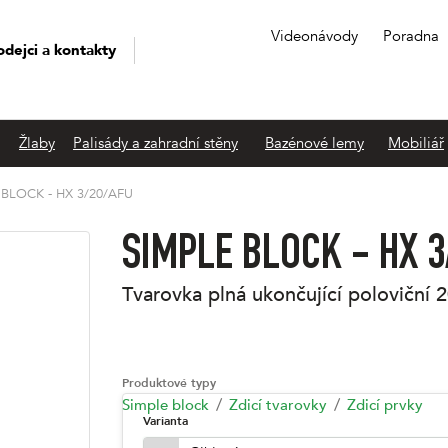
Videonávody
Poradna
odejci a kontakty
Žlaby
Palisády a zahradní stěny
Bazénové lemy
Mobiliář
 BLOCK - HX 3/20/AFU
SIMPLE BLOCK - HX 3
tvarovka plná ukončující poloviční
2
Produktové typy
Simple block
Zdicí tvarovky
Zdicí prvky
Varianta