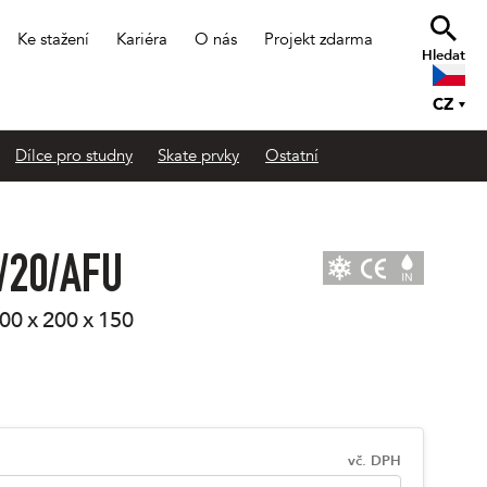
Ke stažení
Kariéra
O nás
Projekt zdarma
Hledat
CZ
Dílce pro studny
Skate prvky
Ostatní
/20/AFU
00 x 200 x 150
vč. DPH