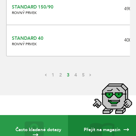
STANDARD 150/90
490 x
ROVNÝ PRVEK
STANDARD 40
400 x
ROVNÝ PRVEK
1
2
3
4
5
Často kladené dotazy
Přejít na magazín