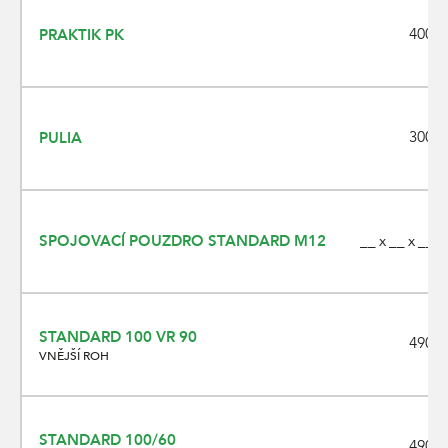
400 x
PRAKTIK PK
300 x
PULIA
SPOJOVACÍ POUZDRO STANDARD M12
__ x __ x __
STANDARD 100 VR 90
490 x
VNĚJŠÍ ROH
STANDARD 100/60
490 x