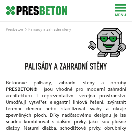
MENU
Presbeton
Palisády a zahradní stěny
PALISÁDY A ZAHRADNÍ STĚNY
Betonové palisády, zahradní stěny a obruby
PRESBETON®
jsou vhodné pro moderní zahradní
architekturu i reprezentativní veřejná prostranství.
Umožňují vytvářet elegantní liniová řešení, zvýraznit
terénní členění nebo stabilizovat svahy a okraje
zpevněných ploch. Díky nadčasovému designu je lze
snadno kombinovat s dalšími prvky, jako jsou plošné
dlažby, Natural dlažba, schodišťové prvky, obrubníky