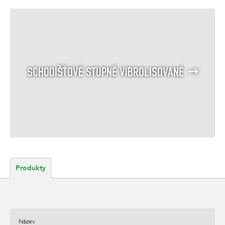
SCHODIŠŤOVÉ STUPNĚ VIBROLISOVANÉ
Produkty
Název