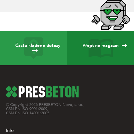
Často kladené dotazy
Přejít na magazín
© Copyright
2026
PRESBETON Nova, s.r.o.,
ČSN EN ISO 9001:2009,
ČSN EN ISO 14001:2005
Info