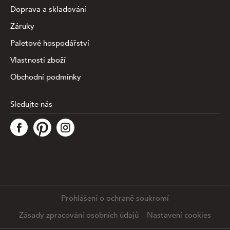
Doprava a skladování
Záruky
Paletové hospodářství
Vlastnosti zboží
Obchodní podmínky
Sledujte nás
Tato stránka využívá soubory cookies ke shromažďování a
analýze informací o výkonu a používání webu, zajištění
fungování funkcí ze sociálních médií a ke zlepšení a
přizpůsobení obsahu a reklam. Chcete-li blíže
specifiikovat, které typy souborů máme zpracovávat,
klikněte prosím na odkaz níže. Detailní informace o tom,
jak zpracováváme Vaše údaje, najdete na stránce
.
Prohlášení o ochraně soukromí
Podrobné nastavení
Souhlasím se všemi cookies
Zásady zpracování osobních údajů
Nastavení cookies