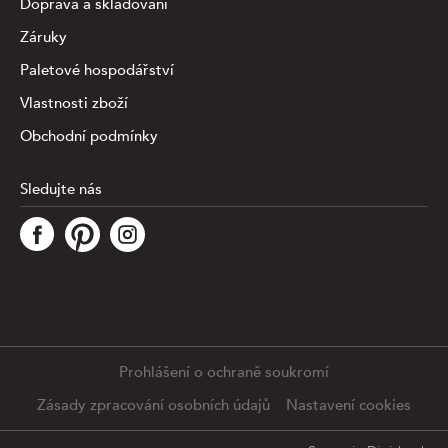
Doprava a skladování
Záruky
Paletové hospodářství
Vlastnosti zboží
Obchodní podmínky
Sledujte nás
Tato stránka využívá soubory cookies ke shromažďování a
analýze informací o výkonu a používání webu, zajištění
fungování funkcí ze sociálních médií a ke zlepšení a
přizpůsobení obsahu a reklam. Chcete-li blíže
specifiikovat, které typy souborů máme zpracovávat,
klikněte prosím na odkaz níže. Detailní informace o tom,
jak zpracováváme Vaše údaje, najdete na stránce
.
Prohlášení o ochraně soukromí
Podrobné nastavení
Souhlasím se všemi cookies
Zásady zpracování osobních údajů
Nastavení cookies