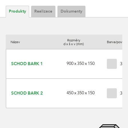
Produkty
Realizace
Dokumenty
Rozměry
Název
Barva/povrch
d x š x v (mm)
900 x 350 x 150
SCHOD BARK 1
3 va
450 x 350 x 150
SCHOD BARK 2
3 va