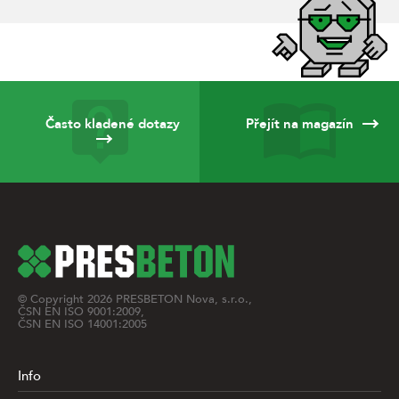
Často kladené dotazy
Přejít na magazín
© Copyright
2026
PRESBETON Nova, s.r.o.,
ČSN EN ISO 9001:2009,
ČSN EN ISO 14001:2005
Info