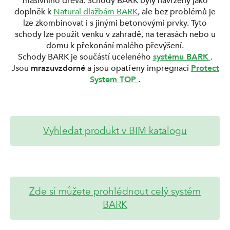
masivního dřeva. Schody BARK byly navrženy jako
doplněk k
Natural dlažbám BARK
, ale bez problémů je
lze zkombinovat i s jinými betonovými prvky. Tyto
schody lze použít venku v zahradě, na terasách nebo u
domu k překonání malého převýšení.
Schody BARK je součástí uceleného
systému BARK
.
Jsou
mrazuvzdorné
a jsou opatřeny impregnací
Protect
System TOP
.
Vyhledat produkt v BIM katalogu
Zde si můžete prohlédnout celý systém
BARK