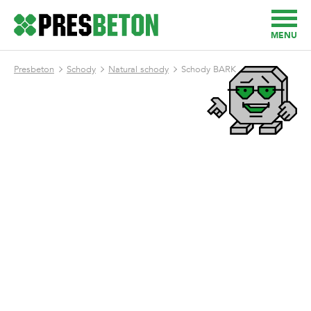
MENU
Presbeton
Schody
Natural schody
Schody BARK