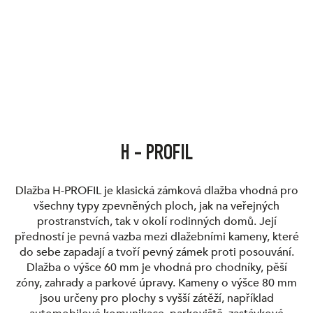
H - PROFIL
Dlažba H-PROFIL je klasická zámková dlažba vhodná pro
všechny typy zpevněných ploch, jak na veřejných
prostranstvích, tak v okolí rodinných domů. Její
předností je pevná vazba mezi dlažebními kameny, které
do sebe zapadají a tvoří pevný zámek proti posouvání.
Dlažba o výšce 60 mm je vhodná pro chodníky, pěší
zóny, zahrady a parkové úpravy. Kameny o výšce 80 mm
jsou určeny pro plochy s vyšší zátěží, například