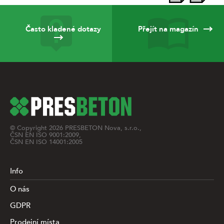
Často kladené dotazy
Přejít na magazín
© Copyright
2026
PRESBETON Nova, s.r.o.,
ČSN EN ISO 9001:2009,
ČSN EN ISO 14001:2005
Info
O nás
GDPR
Prodejní místa