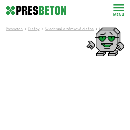
MENU
Presbeton
Dlažby
Skladebná a zámková dlažba
H - Profil