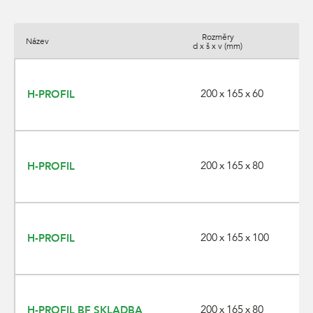
Rozměry
Název
Bar
d x š x v (mm)
200 x 165 x 60
H-PROFIL
200 x 165 x 80
H-PROFIL
200 x 165 x 100
H-PROFIL
200 x 165 x 80
H-PROFIL BF SKLADBA