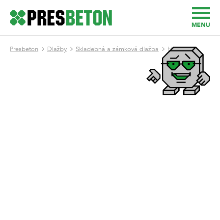
MENU
Presbeton
Dlažby
Skladebná a zámková dlažba
H - Profil