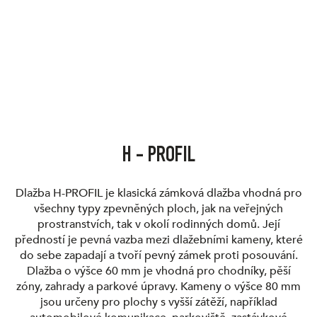
H - PROFIL
Dlažba H-PROFIL je klasická zámková dlažba vhodná pro
všechny typy zpevněných ploch, jak na veřejných
prostranstvích, tak v okolí rodinných domů. Její
předností je pevná vazba mezi dlažebními kameny, které
do sebe zapadají a tvoří pevný zámek proti posouvání.
Dlažba o výšce 60 mm je vhodná pro chodníky, pěší
zóny, zahrady a parkové úpravy. Kameny o výšce 80 mm
jsou určeny pro plochy s vyšší zátěží, například