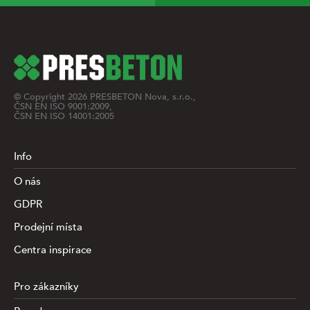
© Copyright
2026
PRESBETON Nova, s.r.o.,
ČSN EN ISO 9001:2009,
ČSN EN ISO 14001:2005
Info
O nás
GDPR
Prodejní místa
Centra inspirace
Pro zákazníky