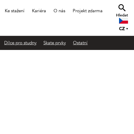
Ke stažení
Kariéra
O nás
Projekt zdarma
Hledat
CZ
Dílce pro studny
Skate prvky
Ostatní