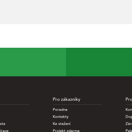
Pro zákazníky
Pro
Poradna
Kon
nalýze informací
Kontakty
Dop
ciálních médií a
sta
Ke stažení
Zár
specifiikovat,
odkaz níže.
irace
Projekt zdarma
Pal