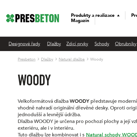
Produkty a realizace
Pr
Magazín
Designové řady
Dlažby
Zdicí prvky
Schody
Obrubníky
Presbeton
Dlažby
Natural dlažba
Woody
WOODY
Velkoformátová dlažba
WOODY
představuje moderní 
vhodně nahradí originální dřevěné desky. Oproti orig
jednodušší a levnější údržba.
Dlažba WOODY je určena pro pochozí plochy a její vzhl
exteriéru, ale i v interiéru.
Tuto dlažbu lze kombinovat i s
Natural schody WOO