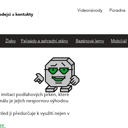
Videonávody
Poradna
odejci a kontakty
Žlaby
Palisády a zahradní stěny
Bazénové lemy
Mobiliář
imitaci podlahových prken, které
inálu je jejich nespornou výhodou
ed ji předurčuje k využití nejen v
DY
.