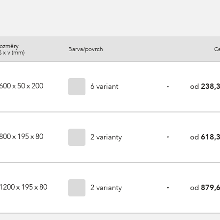
ozměry
Barva/povrch
C
š x v (mm)
600 x 50 x 200
6 variant
od
238,3
800 x 195 x 80
2 varianty
od
618,3
1200 x 195 x 80
2 varianty
od
879,6