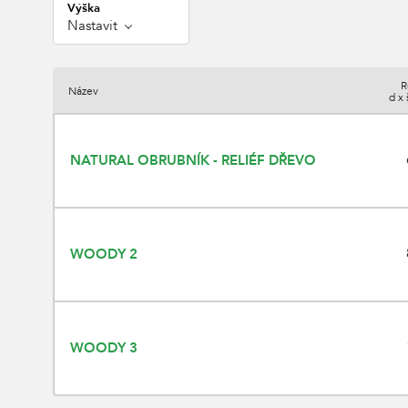
Výška
Nastavit
R
Název
d x 
NATURAL OBRUBNÍK - RELIÉF DŘEVO
WOODY 2
WOODY 3