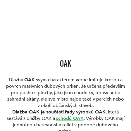
OAK
Dlažba
OAK
svým charakterem věrně imituje kresbu a
povrch masivních dubových prken. Je určena především
pro pochozí plochy, jako jsou chodníky, terasy nebo
zahradní altány, ale své místo najde také v parcích nebo
v okolí občanských staveb.
Dlažba OAK je součástí
řady výrobků OAK
, která
sestává z dlažby OAK a
schodů OAK
. Výrobky OAK mají
jednotnou barevnost a reliéf v podobě dubového