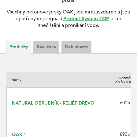
prkna.
Všechny betonové prvky OAK jsou mrazuvzdorné a jsou
opatřeny impregnací
Protect System TOP
proti
znečištění a pronikání vody.
Produkty
Realizace
Dokumenty
Rozměry
Název
d x š x v (mm)
600 x 50
NATURAL OBRUBNÍK - RELIÉF DŘEVO
890 x 25
OAK 1