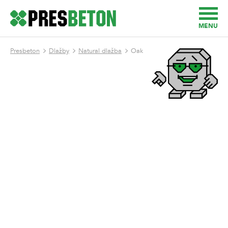
MENU
Presbeton
Dlažby
Natural dlažba
Oak