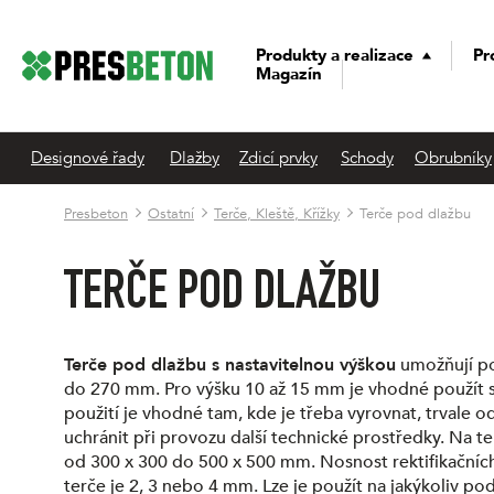
Produkty a realizace
Pr
Magazín
Designové řady
Dlažby
Zdicí prvky
Schody
Obrubníky
Presbeton
Ostatní
Terče, Kleště, Křížky
Terče pod dlažbu
TERČE POD DLAŽBU
Terče pod dlažbu s nastavitelnou výškou
umožňují po
do 270 mm. Pro výšku 10 až 15 mm je vhodné použít st
použití je vhodné tam, kde je třeba vyrovnat, trvale 
uchránit při provozu další technické prostředky. Na t
od 300 x 300 do 500 x 500 mm. Nosnost rektifikačních 
terče je 2, 3 nebo 4 mm. Lze je použít na jakýkoliv pod