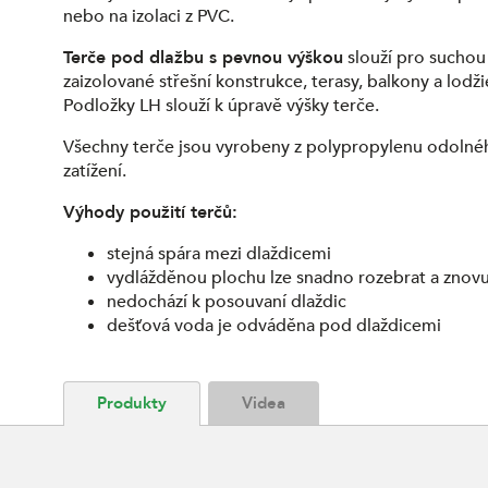
nebo na izolaci z PVC.
Terče pod dlažbu s pevnou výškou
slouží pro suchou
zaizolované střešní konstrukce, terasy, balkony a lodži
Podložky LH slouží k úpravě výšky terče.
Všechny terče jsou vyrobeny z polypropylenu odoln
zatížení.
Výhody použití terčů:
stejná spára mezi dlaždicemi
vydlážděnou plochu lze snadno rozebrat a znovu
nedochází k posouvaní dlaždic
dešťová voda je odváděna pod dlaždicemi
Produkty
Videa