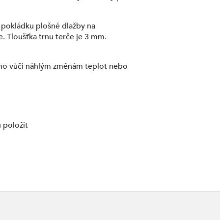
 pokládku plošné dlažby na
e. Tloušťka trnu terče je 3 mm.
ého vůči náhlým změnám teplot nebo
 položit