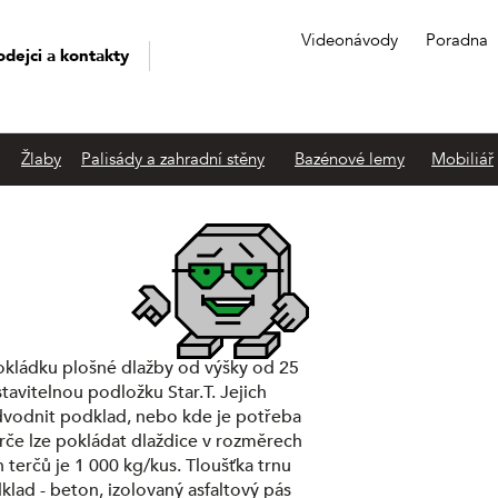
Videonávody
Poradna
odejci a kontakty
Žlaby
Palisády a zahradní stěny
Bazénové lemy
Mobiliář
kládku plošné dlažby od výšky od 25
avitelnou podložku Star.T. Jejich
odvodnit podklad, nebo kde je potřeba
erče lze pokládat dlaždice v rozměrech
terčů je 1 000 kg/kus. Tloušťka trnu
klad - beton, izolovaný asfaltový pás