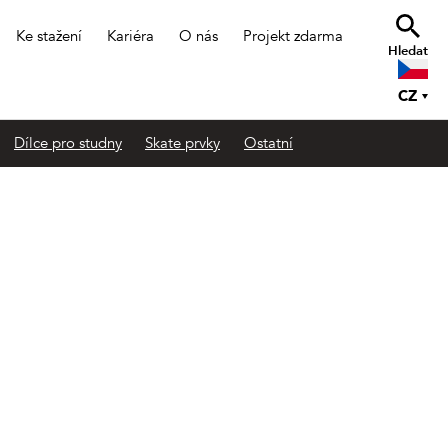
Ke stažení
Kariéra
O nás
Projekt zdarma
Hledat
CZ
Dílce pro studny
Skate prvky
Ostatní