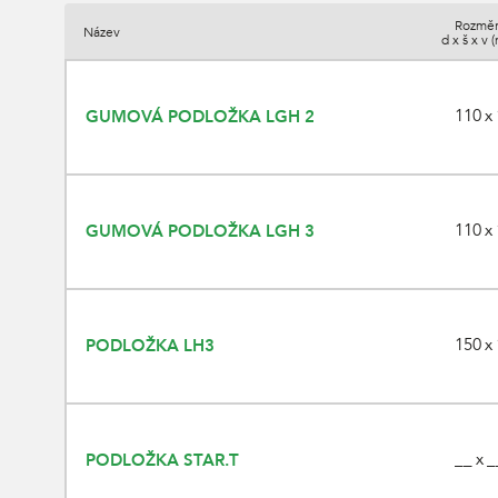
Rozmě
Název
d x š x v 
110 x 
GUMOVÁ PODLOŽKA LGH 2
110 x 
GUMOVÁ PODLOŽKA LGH 3
150 x 
PODLOŽKA LH3
__ x _
PODLOŽKA STAR.T