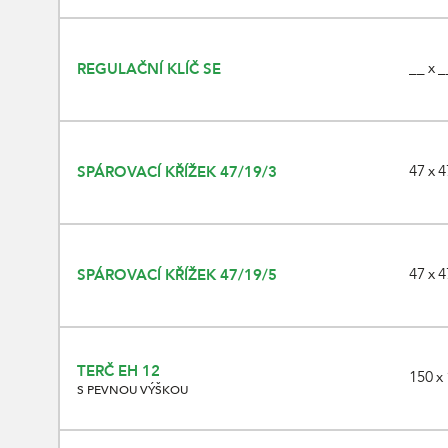
__ x _
REGULAČNÍ KLÍČ SE
47 x 4
SPÁROVACÍ KŘÍŽEK 47/19/3
47 x 4
SPÁROVACÍ KŘÍŽEK 47/19/5
TERČ EH 12
150 x 
S PEVNOU VÝŠKOU