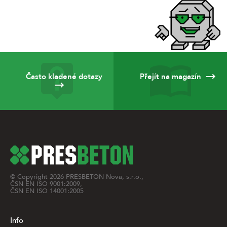
Často kladené dotazy
Přejít na magazín
© Copyright
2026
PRESBETON Nova, s.r.o.,
ČSN EN ISO 9001:2009,
ČSN EN ISO 14001:2005
Info