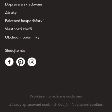
Doprava a skladování
Záruky
Paletové hospodářství
Vlastnosti zboží
Obchodní podmínky
Sledujte nás
Tato stránka využívá soubory cookies ke shromažďování a
analýze informací o výkonu a používání webu, zajištění
fungování funkcí ze sociálních médií a ke zlepšení a
přizpůsobení obsahu a reklam. Chcete-li blíže
specifiikovat, které typy souborů máme zpracovávat,
klikněte prosím na odkaz níže. Detailní informace o tom,
jak zpracováváme Vaše údaje, najdete na stránce
.
Prohlášení o ochraně soukromí
Podrobné nastavení
Souhlasím se všemi cookies
Zásady zpracování osobních údajů
Nastavení cookies