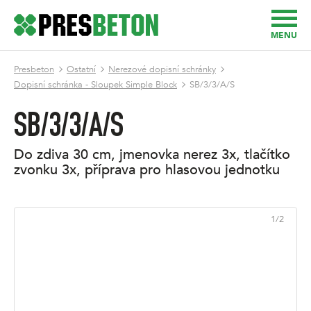
MENU
Presbeton
Ostatní
Nerezové dopisní schránky
Dopisní schránka - Sloupek Simple Block
SB/3/3/A/S
SB/3/3/A/S
do zdiva 30 cm, jmenovka nerez 3x, tlačítko
zvonku 3x, příprava pro hlasovou jednotku
1
/
2