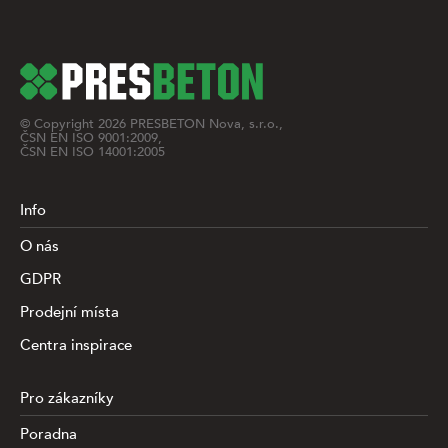
© Copyright
2026
PRESBETON Nova, s.r.o.,
ČSN EN ISO 9001:2009,
ČSN EN ISO 14001:2005
Info
O nás
GDPR
Prodejní místa
Centra inspirace
Pro zákazníky
Poradna