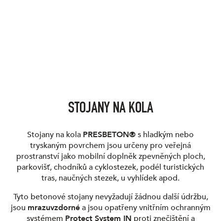
STOJANY NA KOLA
Stojany na kola
PRESBETON®
s hladkým nebo
tryskaným povrchem jsou určeny pro veřejná
prostranství jako mobilní doplněk zpevněných ploch,
parkovišť, chodníků a cyklostezek, podél turistických
tras, naučných stezek, u vyhlídek apod.
Tyto betonové stojany nevyžadují žádnou další údržbu,
jsou
mrazuvzdorné
a jsou opatřeny vnitřním ochranným
systémem
Protect System IN
proti znečištění a