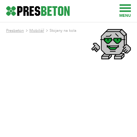
MENU
Presbeton
Mobiliář
Stojany na kola