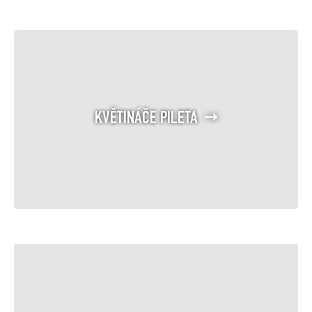
KVĚTINÁČE PILETA