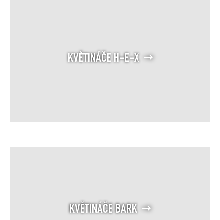
KVĚTINÁČE H-E-X
KVĚTINÁČE BARK