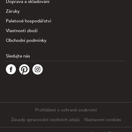
Doprava a skladování
Záruky
Paletové hospodářství
Vlastnosti zboží
Obchodní podmínky
Sledujte nás
Tato stránka využívá soubory cookies ke shromažďování a
analýze informací o výkonu a používání webu, zajištění
fungování funkcí ze sociálních médií a ke zlepšení a
přizpůsobení obsahu a reklam. Chcete-li blíže
specifiikovat, které typy souborů máme zpracovávat,
klikněte prosím na odkaz níže. Detailní informace o tom,
jak zpracováváme Vaše údaje, najdete na stránce
.
Prohlášení o ochraně soukromí
Podrobné nastavení
Souhlasím se všemi cookies
Zásady zpracování osobních údajů
Nastavení cookies