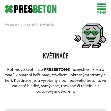
MENU
Presbeton
Mobiliář
Květináče
KVĚTINÁČE
Betonové květináče
PRESBETON®
různých velikostí a
tvarů k osázení květinami, trvalkami, okrasnými stromy a
keři. Květináče jsou vyrobeny z pohledového betonu, ve
variantě hladké, vymývané, tryskané či reliéfní a s
odtokovým otvorem.