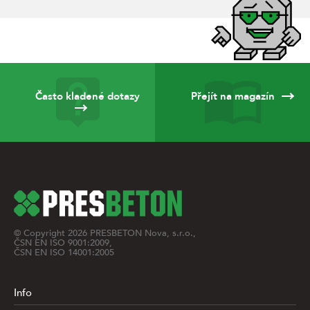
Často kladené dotazy
Přejít na magazín
© Copyright
2026
PRESBETON Nova, s.r.o.,
ČSN EN ISO 9001:2009,
ČSN EN ISO 14001:2005
Info