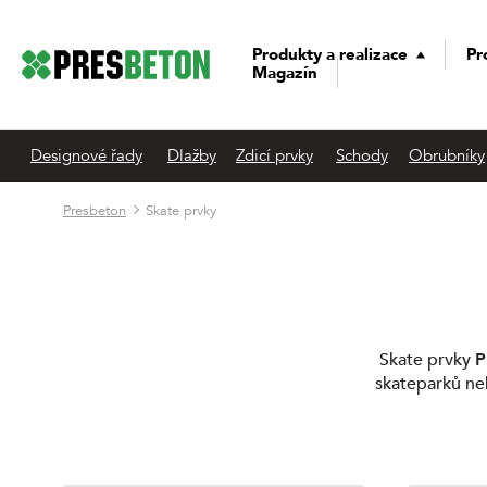
Produkty a realizace
Pr
Magazín
Designové řady
Dlažby
Zdicí prvky
Schody
Obrubníky
Presbeton
Skate prvky
Skate prvky
P
skateparků ne