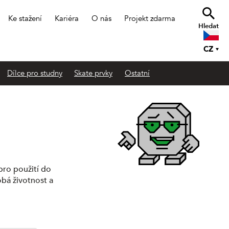
Ke stažení
Kariéra
O nás
Projekt zdarma
Hledat
CZ
Dílce pro studny
Skate prvky
Ostatní
pro použití do
bá životnost a