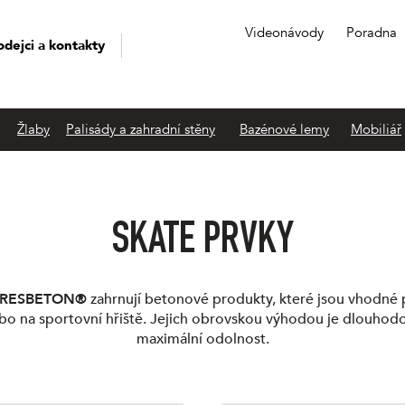
Videonávody
Poradna
odejci a kontakty
Žlaby
Palisády a zahradní stěny
Bazénové lemy
Mobiliář
SKATE PRVKY
RESBETON®
zahrnují betonové produkty, které jsou vhodné 
bo na sportovní hřiště. Jejich obrovskou výhodou je dlouhodo
maximální odolnost.