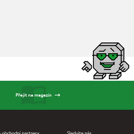
Přejít na magazín
 obchodní partnery
Sledujte nás