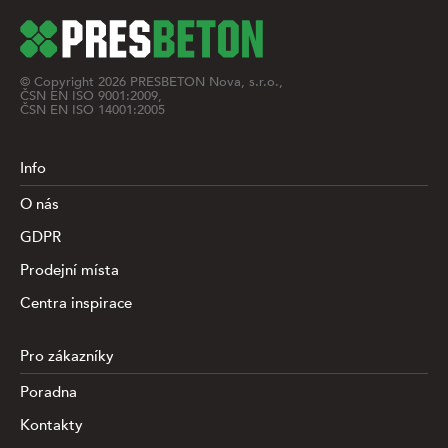
© Copyright
2026
PRESBETON Nova, s.r.o.,
ČSN EN ISO 9001:2009,
ČSN EN ISO 14001:2005
Info
O nás
GDPR
Prodejní místa
Centra inspirace
Pro zákazníky
Poradna
Kontakty