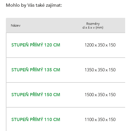
Mohlo by Vás také zajímat
:
Rozměry
Název
B
d x š x v (mm)
1200 x 350 x 150
STUPEŇ PŘÍMÝ 120 CM
1350 x 350 x 150
STUPEŇ PŘÍMÝ 135 CM
1500 x 350 x 150
STUPEŇ PŘÍMÝ 150 CM
1100 x 350 x 150
STUPEŇ PŘÍMÝ 110 CM