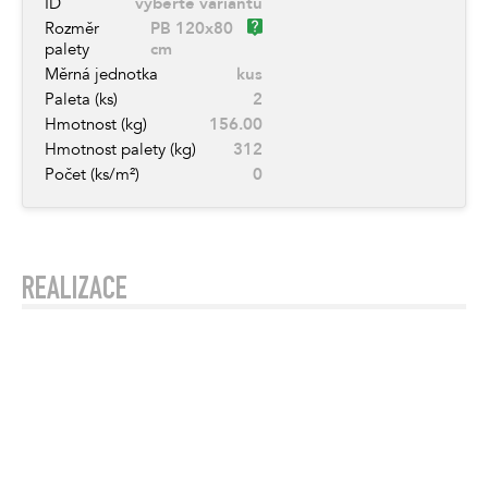
ID
vyberte variantu
Rozměr
PB 120x80
palety
cm
Měrná jednotka
kus
Paleta (ks)
2
Hmotnost (kg)
156.00
Hmotnost palety (kg)
312
Počet (ks/m²)
0
REALIZACE