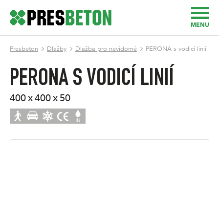
MENU
Presbeton
Dlažby
Dlažba pro nevidomé
PERONA s vodicí linií
PERONA S VODICÍ LINIÍ
400 x 400 x 50