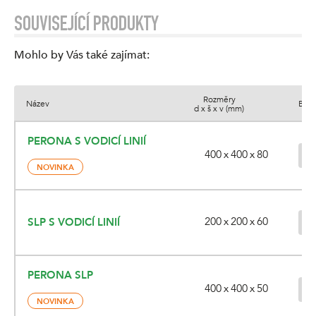
SOUVISEJÍCÍ PRODUKTY
Mohlo by Vás také zajímat
:
Rozměry
Název
Barv
d x š x v (mm)
PERONA S VODICÍ LINIÍ
400 x 400 x 80
NOVINKA
200 x 200 x 60
SLP S VODICÍ LINIÍ
PERONA SLP
400 x 400 x 50
NOVINKA