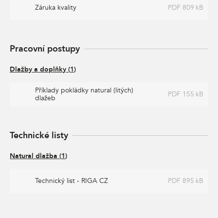
Záruka kvality
PDF 809 kB
Pracovní postupy
Dlažby a doplňky
(
1
)
Příklady pokládky natural (litých)
PDF 155 kB
dlažeb
Technické listy
Natural dlažba
(
1
)
Technický list - RIGA CZ
PDF 895 kB