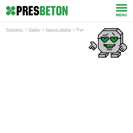
MENU
Presbeton
Dlažby
Natural dlažba
Riga