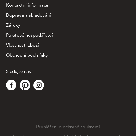
Kontaktní informace
Doprava a skladování
Záruky
Paletové hospodářství
Vlastnosti zboží
Obchodní podmínky
Sledujte nás
Tato stránka využívá soubory cookies ke shromažďování a
analýze informací o výkonu a používání webu, zajištění
fungování funkcí ze sociálních médií a ke zlepšení a
přizpůsobení obsahu a reklam. Chcete-li blíže
specifiikovat, které typy souborů máme zpracovávat,
klikněte prosím na odkaz níže. Detailní informace o tom,
jak zpracováváme Vaše údaje, najdete na stránce
.
Prohlášení o ochraně soukromí