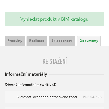
Vyhledat produkt v BIM katalogu
Produkty
Realizace
Skladebnosti
Dokumenty
KE STAŽENÍ
Informační materiály
Obecné informační materiály
(
2
)
Vlastnosti drobného betonového zboží
PDF 54.7 kB