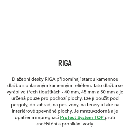
RIGA
Dlažební desky RIGA připomínají starou kamennou
dlažbu s ohlazeným kamenným reliéfem. Tato dlažba se
vyrábí ve třech tloušťkách - 40 mm, 45 mm a 50 mm a je
určená pouze pro pochozí plochy. Lze ji použít pod
pergoly, do zahrad, na pěší zóny, na terasy a také na
interiérové zpevněné plochy. Je mrazuvzdorná a je
opatřena impregnací
Protect System TOP
proti
znečištění a pronikání vody.