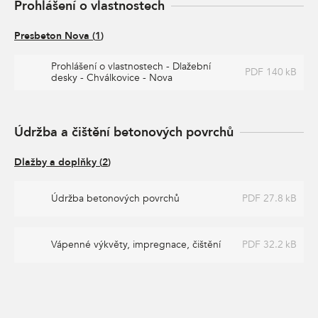
Prohlášení o vlastnostech
Presbeton Nova
(
1
)
Prohlášení o vlastnostech - Dlažební
PDF 140 kB
desky - Chválkovice - Nova
Údržba a čištění betonových povrchů
Dlažby a doplňky
(
2
)
Údržba betonových povrchů
PDF 27.8 kB
Vápenné výkvěty, impregnace, čištění
PDF 32.2 kB