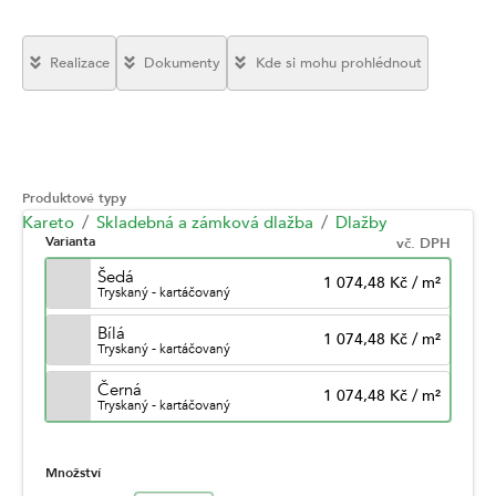
Realizace
Dokumenty
Kde si mohu prohlédnout
Produktové typy
Kareto
Skladebná a zámková dlažba
Dlažby
Varianta
vč. DPH
Šedá
1 074,48 Kč
/
m²
Tryskaný - kartáčovaný
Bílá
1 074,48 Kč
/
m²
Tryskaný - kartáčovaný
Černá
1 074,48 Kč
/
m²
Tryskaný - kartáčovaný
Množství