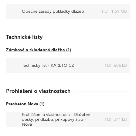
Obecné zásady pokládky dlažeb
PDF 1.59 MB
Technické listy
Zámková a skladebná dlažba
(
1
)
Technický list - KARETO CZ
PDF 606 kB
Prohlášení o vlastnostech
Presbeton Nova
(
1
)
Prohlášení o vlastnostech - Dlažební
desky, přídlažba, příkopový žlab -
PDF 241 kB
Nova