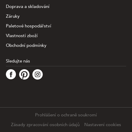
Doprava a skladování
Záruky
Paletové hospodářství
Vlastnosti zboží
Obchodní podmínky
Sledujte nás
Tato stránka využívá soubory cookies ke shromažďování a
analýze informací o výkonu a používání webu, zajištění
fungování funkcí ze sociálních médií a ke zlepšení a
přizpůsobení obsahu a reklam. Chcete-li blíže
specifiikovat, které typy souborů máme zpracovávat,
klikněte prosím na odkaz níže. Detailní informace o tom,
jak zpracováváme Vaše údaje, najdete na stránce
.
Prohlášení o ochraně soukromí
Podrobné nastavení
Souhlasím se všemi cookies
Zásady zpracování osobních údajů
Nastavení cookies