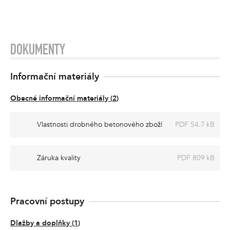
DOKUMENTY
Informační materiály
Obecné informační materiály
(
2
)
Vlastnosti drobného betonového zboží
PDF 54.7 kB
Záruka kvality
PDF 809 kB
Pracovní postupy
Dlažby a doplňky
(
1
)