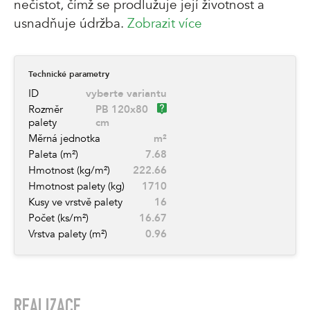
nečistot, čímž se prodlužuje její životnost a
usnadňuje údržba.
Zobrazit více
Technické parametry
ID
vyberte variantu
Rozměr
PB 120x80
palety
cm
Měrná jednotka
m²
Paleta (m²)
7.68
Hmotnost (kg/m²)
222.66
Hmotnost palety (kg)
1710
Kusy ve vrstvě palety
16
Počet (ks/m²)
16.67
Vrstva palety (m²)
0.96
REALIZACE