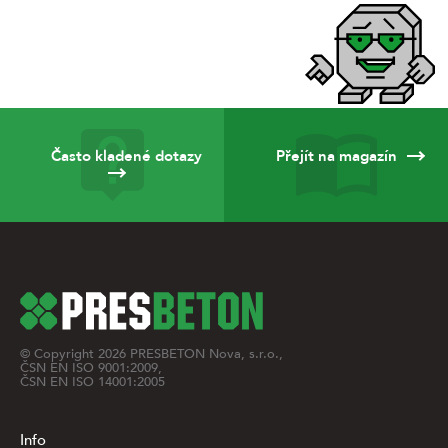
Často kladené dotazy
Přejít na magazín
© Copyright
2026
PRESBETON Nova, s.r.o.,
ČSN EN ISO 9001:2009,
ČSN EN ISO 14001:2005
Info