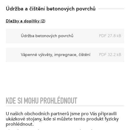
Údržba a čištění betonových povrchů
Dlažby a doplňky
(
2
)
Údržba betonových povrchů
PDF 27.8 kB
Vápenné výkvěty, impregnace, čištění
PDF 32.2 kB
KDE SI MOHU PROHLÉDNOUT
U našich obchodních partnerů jsme pro Vás připravili
ukázkové stojany, kde si můžete tento produkt fyzicky
prohlédnout.