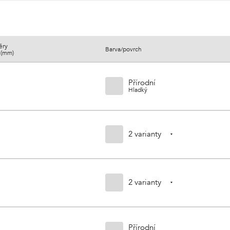
ěry
Barva/povrch
v (mm)
Přírodní
Hladký
2 varianty
2 varianty
Přírodní