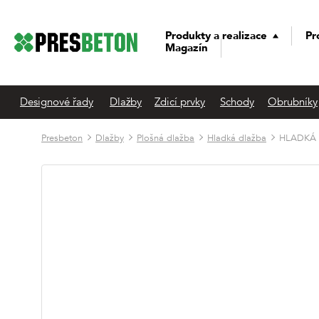
Produkty a realizace
Pr
Magazín
Designové řady
Dlažby
Zdicí prvky
Schody
Obrubníky
Presbeton
Dlažby
Plošná dlažba
Hladká dlažba
HLADKÁ