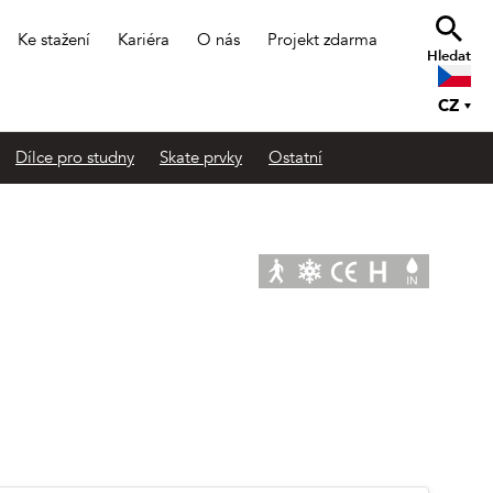
Ke stažení
Kariéra
O nás
Projekt zdarma
Hledat
CZ
Dílce pro studny
Skate prvky
Ostatní