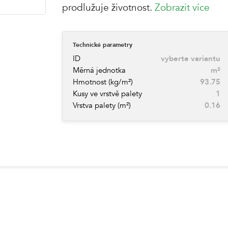
prodlužuje životnost.
Zobrazit více
Technické parametry
ID
vyberte variantu
Měrná jednotka
m²
Hmotnost (kg/m²)
93.75
Kusy ve vrstvě palety
1
Vrstva palety (m²)
0.16