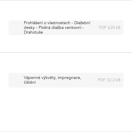
Prohlášení o vlastnostech - Dlažební
desky - Plošná dlažba venkovní -
PDF 620 kB
Drahotuše
Vápenné výkvěty, impregnace,
PDF 32.2 kB
čištění