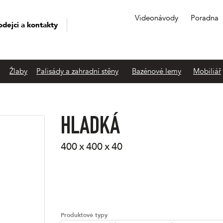
Videonávody
Poradna
odejci a kontakty
Žlaby
Palisády a zahradní stěny
Bazénové lemy
Mobiliář
HLADKÁ
400 x 400 x 40
Produktové typy