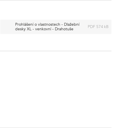
Prohlášení o vlastnostech - Dlažební
PDF 574 kB
desky XL - venkovní - Drahotuše