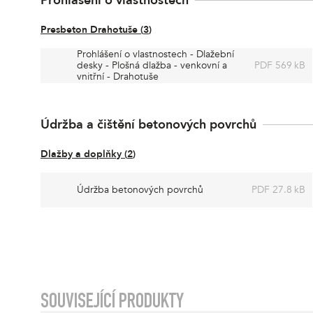
Prohlášení o vlastnostech
Presbeton Drahotuše
(
3
)
Prohlášení o vlastnostech - Dlažební
desky - Plošná dlažba - venkovní a
PDF 569 kB
vnitřní - Drahotuše
Údržba a čištění betonových povrchů
Dlažby a doplňky
(
2
)
Údržba betonových povrchů
PDF 27.8 kB
SOUVISEJÍCÍ PRODUKTY