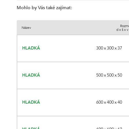
Mohlo by Vás také zajímat
:
Rozm
Název
d x š x 
HLADKÁ
300 x 300 x 37
HLADKÁ
500 x 500 x 50
HLADKÁ
600 x 400 x 40