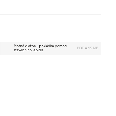
Plošná dlažba - pokládka pomocí
PDF 4.95 MB
stavebního lepidla