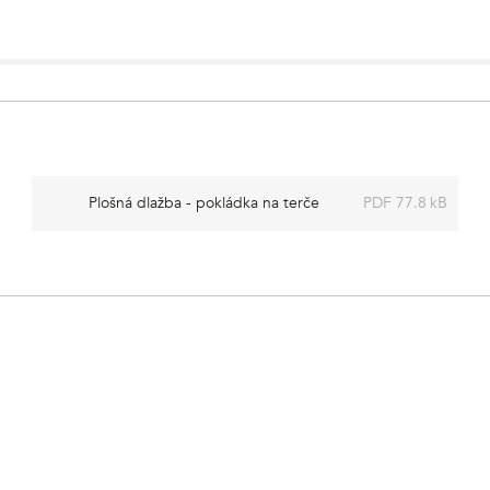
Plošná dlažba - pokládka na terče
PDF 77.8 kB