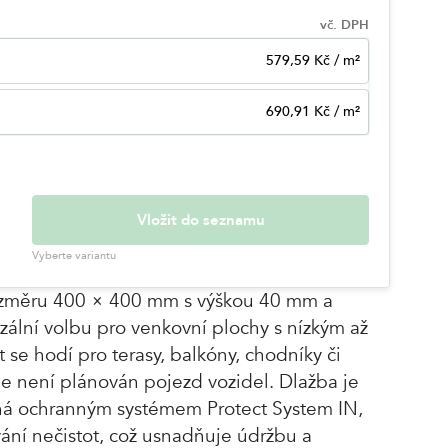
vč. DPH
579,59 Kč
/
m²
690,91 Kč
/
m²
Vložit do seznamu
Vyberte variantu
změru 400 × 400 mm s výškou 40 mm a
ální volbu pro venkovní plochy s nízkým až
e hodí pro terasy, balkóny, chodníky či
e není plánován pojezd vozidel. Dlažba je
ená ochranným systémem Protect System IN,
ání nečistot, což usnadňuje údržbu a