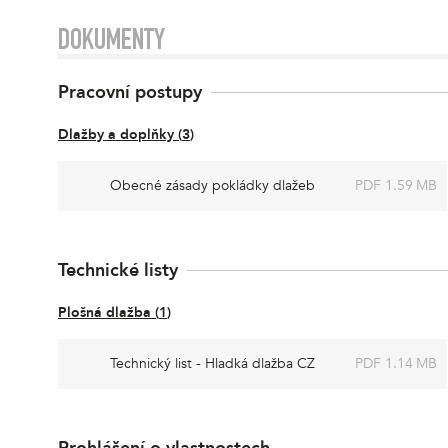
DOKUMENTY
Pracovní postupy
Dlažby a doplňky
(
3
)
Obecné zásady pokládky dlažeb
PDF 1.59 MB
Technické listy
Plošná dlažba
(
1
)
Technický list - Hladká dlažba CZ
PDF 1.14 MB