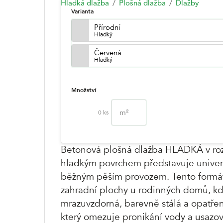
Hladká dlažba
Plošná dlažba
Dlažby
Varianta
Přírodní
Hladký
Červená
Hladký
Množství
m²
0
ks
Betonová plošná dlažba HLADKÁ v ro
hladkým povrchem představuje univerz
běžným pěším provozem. Tento formát s
zahradní plochy u rodinných domů, kd
mrazuvzdorná, barevně stálá a opatř
který omezuje pronikání vody a usazov