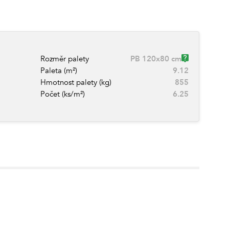
Rozměr palety
PB 120x80 cm
Paleta (m²)
9.12
Hmotnost palety (kg)
855
Počet (ks/m²)
6.25