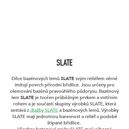
SLATE
Dílce bazénových lemů
SLATE
svým reliéfem věrně
imitují povrch přírodní břidlice. Jsou určeny pro
olemování bazénů pravoúhlého půdorysu. Bazénový
lem
SLATE
je tvořen průběžným prvkem a vnitřním
rohem a je součástí skupiny výrobků SLATE, která
sestává z
dlažby SLATE
a bazénových lemů. Výrobky
SLATE mají jednotnou barevnost a reliéf v podobě
štípané břidlice.