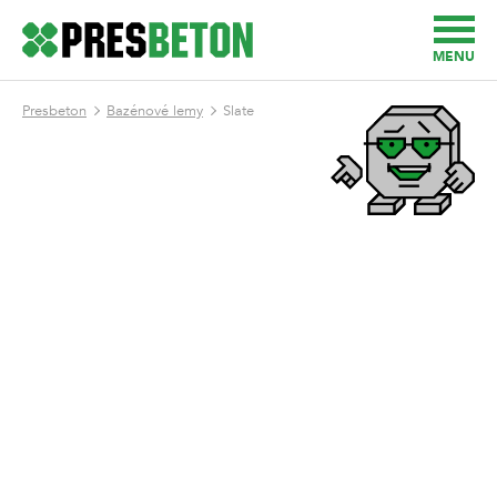
MENU
Presbeton
Bazénové lemy
Slate