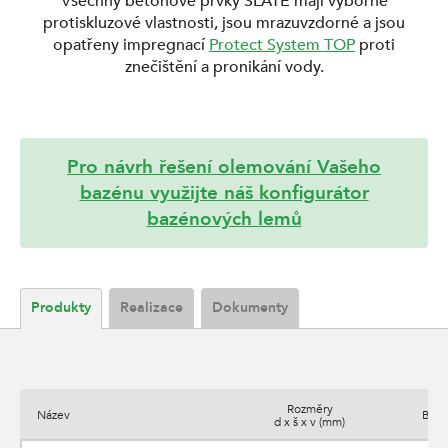
Všechny betonové prvky SLATE mají výborné
protiskluzové vlastnosti, jsou mrazuvzdorné a jsou
opatřeny impregnací
Protect System TOP
proti
znečištění a pronikání vody.
Pro návrh řešení olemování Vašeho
bazénu využijte náš konfigurátor
bazénových lemů
Produkty
Realizace
Dokumenty
Rozměry
Název
Barv
d x š x v (mm)