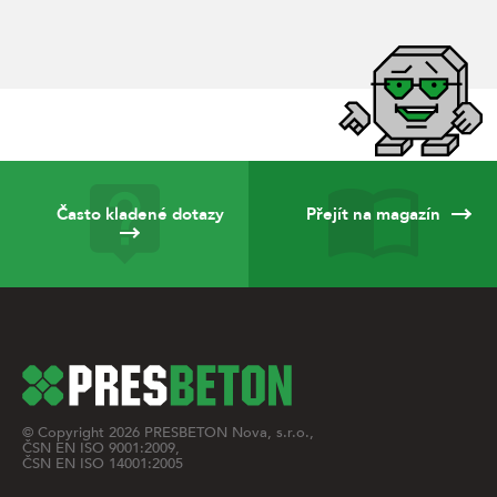
Často kladené dotazy
Přejít na magazín
© Copyright
2026
PRESBETON Nova, s.r.o.,
ČSN EN ISO 9001:2009,
ČSN EN ISO 14001:2005