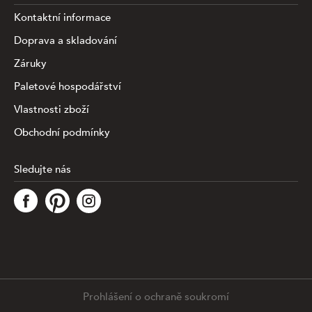
Kontaktní informace
Doprava a skladování
Záruky
Paletové hospodářství
Vlastnosti zboží
Obchodní podmínky
Sledujte nás
Tato stránka využívá soubory cookies ke shromažďování a
analýze informací o výkonu a používání webu, zajištění
fungování funkcí ze sociálních médií a ke zlepšení a
přizpůsobení obsahu a reklam. Chcete-li blíže
specifiikovat, které typy souborů máme zpracovávat,
klikněte prosím na odkaz níže. Detailní informace o tom,
jak zpracováváme Vaše údaje, najdete na stránce
.
Prohlášení o ochraně soukromí