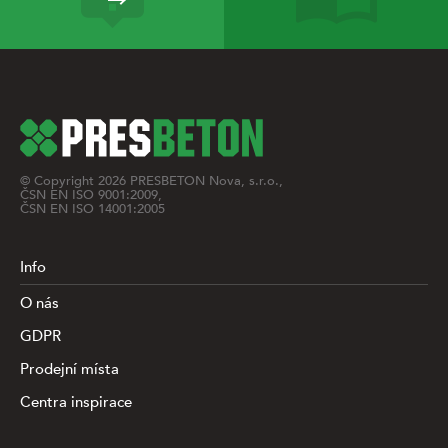
© Copyright
2026
PRESBETON Nova, s.r.o.,
ČSN EN ISO 9001:2009,
ČSN EN ISO 14001:2005
Info
O nás
GDPR
Prodejní místa
Centra inspirace