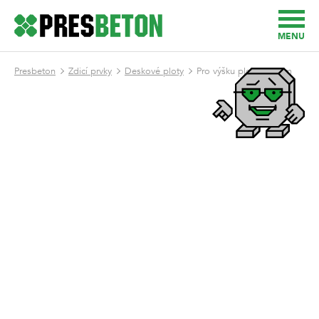
MENU
Presbeton
Zdicí prvky
Deskové ploty
Pro výšku plotu 200 cm