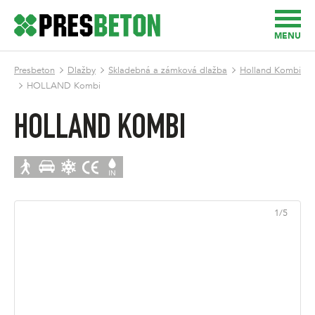
MENU
Presbeton
Dlažby
Skladebná a zámková dlažba
Holland Kombi
HOLLAND Kombi
HOLLAND KOMBI
1
/
5