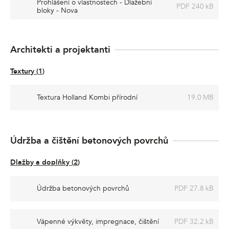
Prohlášení o vlastnostech - Dlažební
PDF 240 kB
bloky - Nova
Architekti a projektanti
Textury
(
1
)
Textura Holland Kombi přírodní
19.0 MB
Údržba a čištění betonových povrchů
Dlažby a doplňky
(
2
)
Údržba betonových povrchů
PDF 27.8 kB
Vápenné výkvěty, impregnace, čištění
PDF 32.2 kB