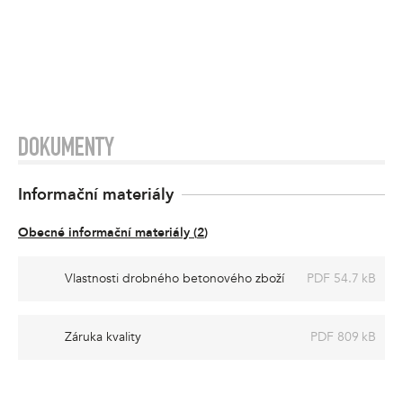
DOKUMENTY
Informační materiály
Obecné informační materiály
(
2
)
Vlastnosti drobného betonového zboží
PDF 54.7 kB
Záruka kvality
PDF 809 kB