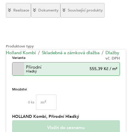
Realizace
Dokumenty
Související produkty
Produktové typy
Holland Kombi
Skladebná a zámková dlažba
Dlažby
Varianta
vč. DPH
Přírodní
555,39 Kč
/
m²
Hladký
Množství
m²
0
ks
HOLLAND Kombi, Přírodní Hladký
Vložit do seznamu