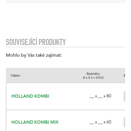
SOUVISEJÍCÍ PRODUKTY
Mohlo by Vás také zajímat
:
Rozměry
Název
Barv
d x š x v (mm)
__ x __ x 80
HOLLAND KOMBI
__ x __ x 60
HOLLAND KOMBI MIX