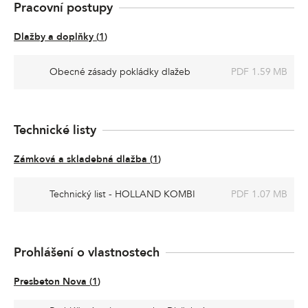
Pracovní postupy
Dlažby a doplňky
(
1
)
Obecné zásady pokládky dlažeb
PDF 1.59 MB
Technické listy
Zámková a skladebná dlažba
(
1
)
Technický list - HOLLAND KOMBI
PDF 1.07 MB
Prohlášení o vlastnostech
Presbeton Nova
(
1
)