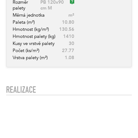
Rozměr
PB 120x90
palety
cm M
Měrná jednotka
m²
Paleta (m²)
10.80
Hmotnost (kg/m²)
130.56
Hmotnost palety (kg)
1410
Kusy ve vrstvě palety
30
Počet (ks/m²)
27.77
Vrstva palety (m²)
1.08
REALIZACE