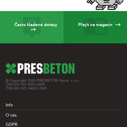
Často kladené dotazy
Přejít na magazín
© Copyright
2026
PRESBETON Nova, s.r.o.,
ČSN EN ISO 9001:2009,
ČSN EN ISO 14001:2005
Info
O nás
GDPR