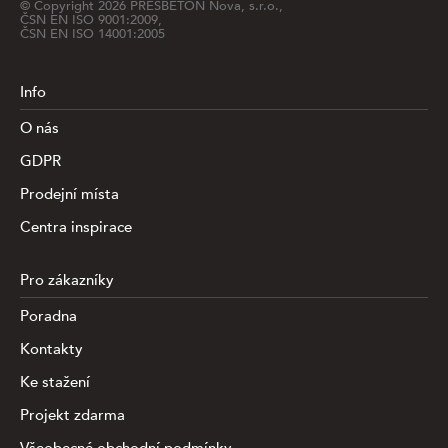
© Copyright
2026
PRESBETON Nova, s.r.o.,
ČSN EN ISO 9001:2009,
ČSN EN ISO 14001:2005
Info
O nás
GDPR
Prodejní místa
Centra inspirace
Pro zákazníky
Poradna
Kontakty
Ke stažení
Projekt zdarma