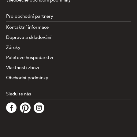
Všeobecné obchodní podmínky
Pro obchodní partnery
Kontaktní informace
Doprava a skladování
Záruky
Paletové hospodářství
Vlastnosti zboží
Obchodní podmínky
Sledujte nás
Tato stránka využívá soubory cookies ke shromažďování a
analýze informací o výkonu a používání webu, zajištění
fungování funkcí ze sociálních médií a ke zlepšení a
přizpůsobení obsahu a reklam. Chcete-li blíže
specifiikovat, které typy souborů máme zpracovávat,
klikněte prosím na odkaz níže. Detailní informace o tom,