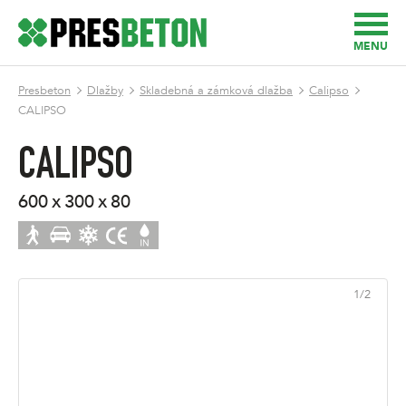
MENU
Presbeton
Dlažby
Skladebná a zámková dlažba
Calipso
CALIPSO
CALIPSO
600 x 300 x 80
1
/
2