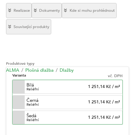
Realizace
Dokumenty
Kde si mohu prohlédnout
Související produkty
Produktové typy
ALMA
Plošná dlažba
Dlažby
Varianta
vč. DPH
Bílá
1 251,14 Kč
/
m²
Reliéfní
Černá
1 251,14 Kč
/
m²
Reliéfní
Šedá
1 251,14 Kč
/
m²
Reliéfní