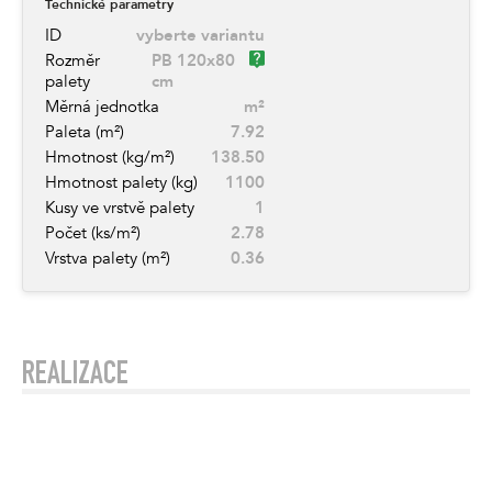
Technické parametry
ID
vyberte variantu
Rozměr
PB 120x80
palety
cm
Měrná jednotka
m²
Paleta (m²)
7.92
Hmotnost (kg/m²)
138.50
Hmotnost palety (kg)
1100
Kusy ve vrstvě palety
1
Počet (ks/m²)
2.78
Vrstva palety (m²)
0.36
REALIZACE