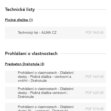
Technické listy
Plošná dlažba
(
1
)
Technický list - ALMA CZ
PDF 960 kB
Prohlášení o vlastnostech
Presbeton Drahotuše
(
3
)
Prohlášení o vlastnostech - Dlažební
desky - Plošná dlažba - venkovní a
PDF 569 kB
vnitřní - Drahotuše
Prohlášení o vlastnostech - Dlažební
desky - Plošná dlažba venkovní -
PDF 620 kB
Drahotuše
Prohlášení o vlastnostech - Dlažební
PDF 574 kB
desky XL - venkovní - Drahotuše