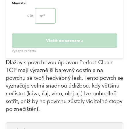
Množství
m²
0
ks
Vložit do seznamu
Vyberte variantu
Dlažby s povrchovou úpravou Perfect Clean
TOP mají výraznější barevný odstín a na
povrchu se tvoří hedvábný lesk. Tento povrch se
vyznačuje velmi snadnou údržbou, kdy většinu
nečistot (káva, čaj, víno, olej aj.) lze pohodlně
setřít, aniž by na povrchu zůstaly viditelné stopy
po znečištění.