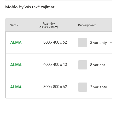
Mohlo by Vás také zajímat
:
Rozměry
Název
Barva/povrch
d x š x v (mm)
800 x 400 x 62
ALMA
3 varianty
400 x 400 x 40
ALMA
8 variant
800 x 800 x 62
ALMA
3 varianty