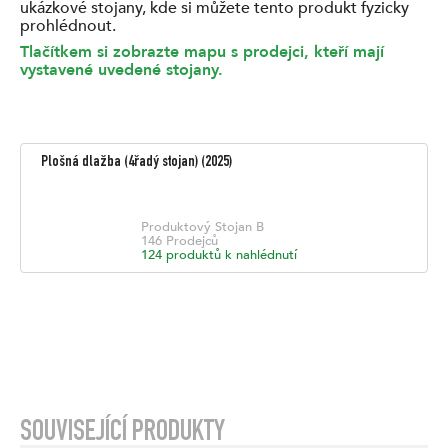
ukázkové stojany, kde si můžete tento produkt fyzicky
prohlédnout.
Tlačítkem si zobrazte mapu s prodejci, kteří mají
vystavené uvedené stojany.
Plošná dlažba (4řadý stojan)
(
2025
)
Produktový Stojan
B
146
Prodejců
124
produktů k nahlédnutí
SOUVISEJÍCÍ PRODUKTY