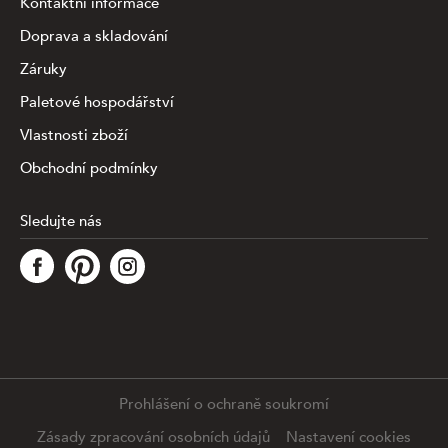
Kontaktní informace
Doprava a skladování
Záruky
Paletové hospodářství
Vlastnosti zboží
Obchodní podmínky
Sledujte nás
Tato stránka využívá soubory cookies ke shromažďování a
analýze informací o výkonu a používání webu, zajištění
fungování funkcí ze sociálních médií a ke zlepšení a
přizpůsobení obsahu a reklam. Chcete-li blíže
specifiikovat, které typy souborů máme zpracovávat,
klikněte prosím na odkaz níže. Detailní informace o tom,
jak zpracováváme Vaše údaje, najdete na stránce
.
Prohlášení o ochraně soukromí
Podrobné nastavení
Souhlasím se všemi cookies
Zásady zpracování osobních údajů
Nastavení cookies