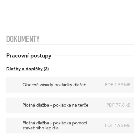
DOKUMENTY
Pracovní postupy
Dlažby a doplňky
(
3
)
Obecné zásady pokládky dlažeb
PDF 1.59 MB
Plošná dlažba - pokládka na terče
PDF 77.8 kB
Plošná dlažba - pokládka pomocí
PDF 4.95 MB
stavebního lepidla