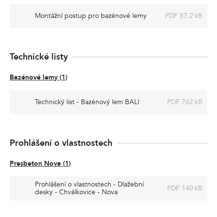
Montážní postup pro bazénové lemy
PDF 87.2 kB
Technické listy
Bazénové lemy
(
1
)
Technický list - Bazénový lem BALI
PDF 762 kB
Prohlášení o vlastnostech
Presbeton Nova
(
1
)
Prohlášení o vlastnostech - Dlažební
PDF 140 kB
desky - Chválkovice - Nova