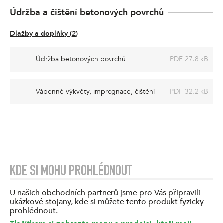
Údržba a čištění betonových povrchů
Dlažby a doplňky
(
2
)
Údržba betonových povrchů
PDF 27.8 kB
Vápenné výkvěty, impregnace, čištění
PDF 32.2 kB
KDE SI MOHU PROHLÉDNOUT
U našich obchodních partnerů jsme pro Vás připravili
ukázkové stojany, kde si můžete tento produkt fyzicky
prohlédnout.