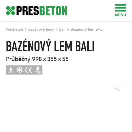
MENU
Presbeton
Bazénové lemy
Bali
Bazénový lem BALI
BAZÉNOVÝ LEM BALI
průběžný
998 x 355 x 55
1
/
3