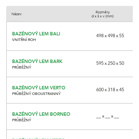
Rozměry
Název
d x š x v (mm)
BAZÉNOVÝ LEM BALI
498 x 498 x 55
VNITŘNÍ ROH
BAZÉNOVÝ LEM BARK
595 x 250 x 50
PRŮBĚŽNÝ
BAZÉNOVÝ LEM VERTO
600 x 318 x 45
PRŮBĚŽNÝ OBOUSTRANNÝ
BAZÉNOVÝ LEM BORNEO
__ x __ x __
PRŮBĚŽNÝ