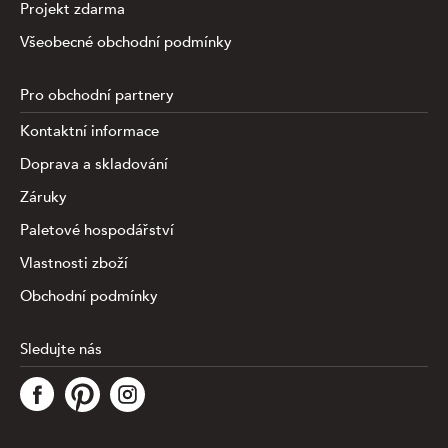
Projekt zdarma
Všeobecné obchodní podmínky
Pro obchodní partnery
Kontaktní informace
Doprava a skladování
Záruky
Paletové hospodářství
Vlastnosti zboží
Obchodní podmínky
Sledujte nás
Tato stránka využívá soubory cookies ke shromažďování a
analýze informací o výkonu a používání webu, zajištění
fungování funkcí ze sociálních médií a ke zlepšení a
přizpůsobení obsahu a reklam. Chcete-li blíže