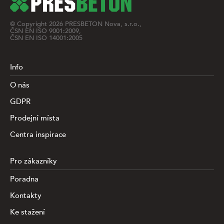
© Copyright
2026
PRESBETON Nova, s.r.o.,
ČSN EN ISO 9001:2009,
ČSN EN ISO 14001:2005
Info
O nás
GDPR
Prodejní místa
Centra inspirace
Pro zákazníky
Poradna
Kontakty
Ke stažení