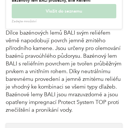
Bazénový lem BALI průběžný, Bílá Reliéfní
Vložit do seznamu
Zadejte množství
Dílce bazénových lemů BALI svým reliéfem
věrně napodobují povrch jemně zrnitého
přírodního kamene. Jsou určeny pro olemování
bazénů pravoúhlého půdorysu. Bazénový lem
BALI s reliéfním povrchem je tvořen průběžným
prvkem a vnitřním rohem. Díky neutrálnímu
barevnému provedení a jemně zrnitému reliéfu
je vhodný ke kombinaci se všemi typy dlažeb.
Bazénové lemy BALI jsou mrazuvzdorné a jsou
opatřeny impregnací Protect System TOP proti
znečištění a pronikání vody.