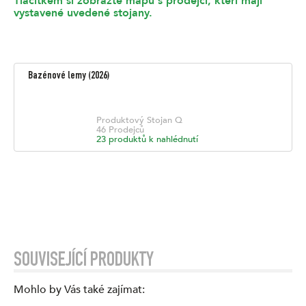
Tlačítkem si zobrazte mapu s prodejci, kteří mají
vystavené uvedené stojany.
Bazénové lemy
(
2026
)
Produktový Stojan
Q
46
Prodejců
23
produktů k nahlédnutí
SOUVISEJÍCÍ PRODUKTY
Mohlo by Vás také zajímat
: