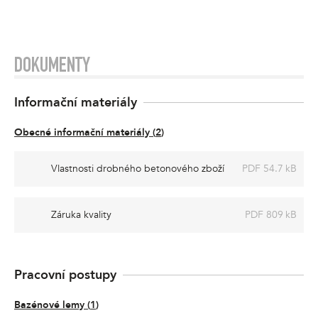
DOKUMENTY
Informační materiály
Obecné informační materiály
(
2
)
Vlastnosti drobného betonového zboží
PDF 54.7 kB
Záruka kvality
PDF 809 kB
Pracovní postupy
Bazénové lemy
(
1
)