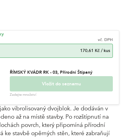
ky
vč. DPH
170,61 Kč
/
kus
ŘÍMSKÝ KVÁDR RK - 03, Přírodní Štípaný
Vložit do seznamu
Zadejte množství
 jako vibrolisovaný dvojblok. Je dodáván v
edeno až na místě stavby. Po rozštípnutí na
 plochách povrch, který připomíná přírodní
á ke stavbě opěrných stěn, které zabraňují