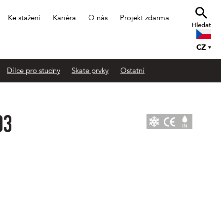
Ke stažení
Kariéra
O nás
Projekt zdarma
Hledat
CZ
Dílce pro studny
Skate prvky
Ostatní
03