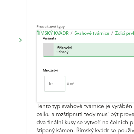
Produktové typy
ŘÍMSKÝ KVÁDR
Svahové tvárnice
Zdicí prv
Varianta
Přírodní
Štípaný
Množství
ks
0
m²
Tento typ svahové tvárnice je vyráběn
celku a rozštípnutí tedy musí být prov
dva finální kusy se vytvoří na čelních
štípaný kámen. Římský kvádr se použív