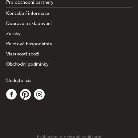
Pro obchodní partnery
Kontaktní informace
Doprava a skladování
Záruky
Paletové hospodářství
Vlastnosti zboží
Obchodní podmínky
Sledujte nás
Tato stránka využívá soubory cookies ke shromažďování a
analýze informací o výkonu a používání webu, zajištění
fungování funkcí ze sociálních médií a ke zlepšení a
přizpůsobení obsahu a reklam. Chcete-li blíže
specifiikovat, které typy souborů máme zpracovávat,
klikněte prosím na odkaz níže. Detailní informace o tom,
jak zpracováváme Vaše údaje, najdete na stránce
.
Prohlášení o ochraně soukromí