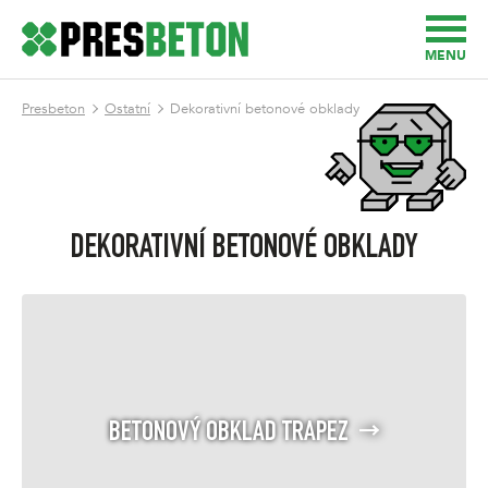
MENU
Presbeton
Ostatní
Dekorativní betonové obklady
DEKORATIVNÍ BETONOVÉ OBKLADY
BETONOVÝ OBKLAD TRAPEZ