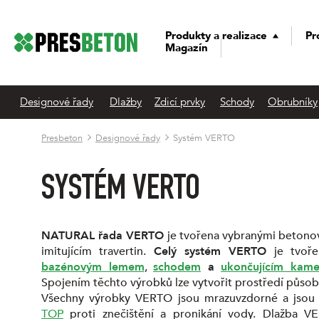
Produkty a realizace
Pr
Magazín
Designové řady
Dlažby
Zdicí prvky
Schody
Obrubníky
Presbeton
Designové řady
Systém VERTO
SYSTÉM VERTO
NATURAL řada VERTO
je tvořena vybranými betonov
imitujícím travertin.
Celý systém VERTO
je tvoře
bazénovým lemem
,
schodem
a
ukončujícím kam
Spojením těchto výrobků lze vytvořit prostředí půso
Všechny výrobky VERTO jsou mrazuvzdorné a jsou
TOP
proti znečištění a pronikání vody. Dlažba 