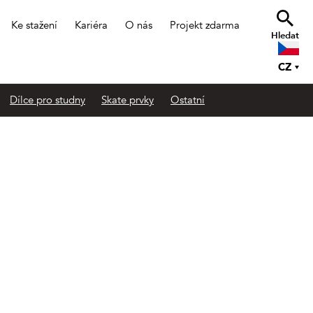
Ke stažení
Kariéra
O nás
Projekt zdarma
Hledat
CZ
Dílce pro studny
Skate prvky
Ostatní