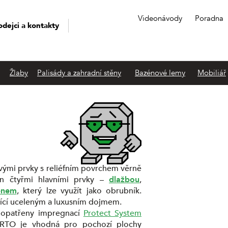
Videonávody
Poradna
odejci a kontakty
Žlaby
Palisády a zahradní stěny
Bazénové lemy
Mobiliář
ými prvky s reliéfním povrchem věrně
n čtyřmi hlavními prvky –
dlažbou
,
enem
, který lze využít jako obrubník.
bící uceleným a luxusním dojmem.
 opatřeny impregnací
Protect System
VERTO je vhodná pro pochozí plochy