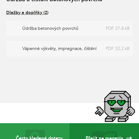
Dlažby a doplňky
(
2
)
Údržba betonových povrchů
PDF 27.8 kB
Vápenné výkvěty, impregnace, čištění
PDF 32.2 kB
Často kladené dotazy
Přejít na magazín