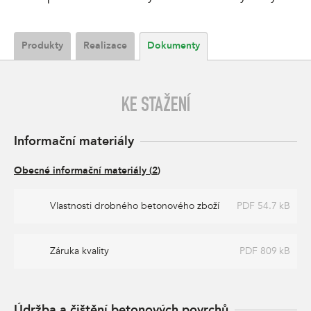
Produkty
Realizace
Dokumenty
KE STAŽENÍ
Informační materiály
Obecné informační materiály
(
2
)
Vlastnosti drobného betonového zboží
PDF 54.7 kB
Záruka kvality
PDF 809 kB
Údržba a čištění betonových povrchů