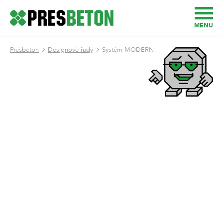
MENU
Presbeton
Designové řady
Systém MODERN