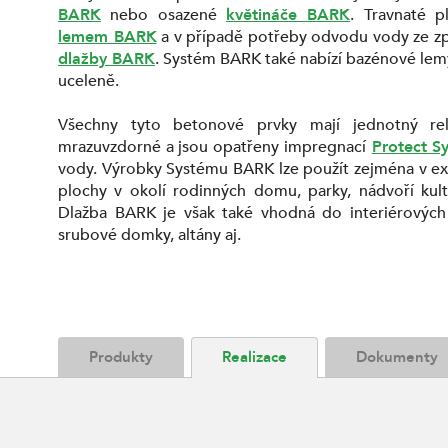
BARK
nebo osazené
květináče BARK
. Travnaté 
lemem BARK
a v případě potřeby odvodu vody ze zp
dlažby BARK
. Systém BARK také nabízí bazénové lemy
uceleně.
Všechny tyto betonové prvky mají jednotný re
mrazuvzdorné a jsou opatřeny impregnací
Protect S
vody. Výrobky Systému BARK lze použít zejména v ext
plochy v okolí rodinných domu, parky, nádvoří kul
Dlažba BARK je však také vhodná do interiérových 
srubové domky, altány aj.
Produkty
Realizace
Dokumenty