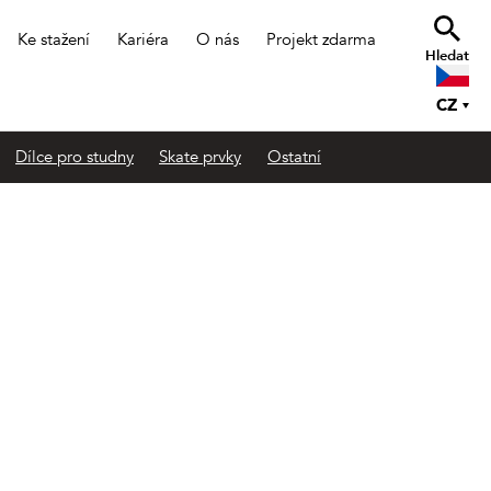
Ke stažení
Kariéra
O nás
Projekt zdarma
Hledat
CZ
Dílce pro studny
Skate prvky
Ostatní