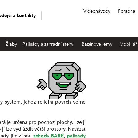
Videonávody
Poradna
odejci a kontakty
Žlaby
Palisády a zahradní stěny
Bazénové lemy
Mobiliář
 systém, jehož reliéfní povrch věrně
terá je určena pro pochozí plochy. Lze ji
í lze vydláždit větší prostory. Navázat
ady, jimiž jsou
schody BARK
,
palisády