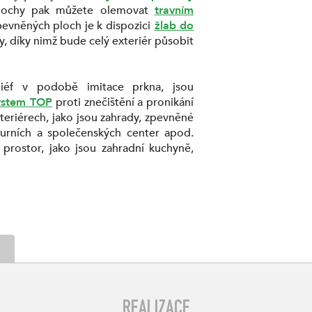
plochy pak můžete olemovat
travním
evněných ploch je k dispozici
žlab do
, díky nimž bude celý exteriér působit
liéf v podobě imitace prkna, jsou
ystem TOP
proti znečištění a pronikání
eriérech, jako jsou zahrady, zpevněné
turních a společenských center apod.
prostor, jako jsou zahradní kuchyně,
REALIZACE