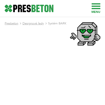
MENU
Presbeton
Designové řady
Systém BARK