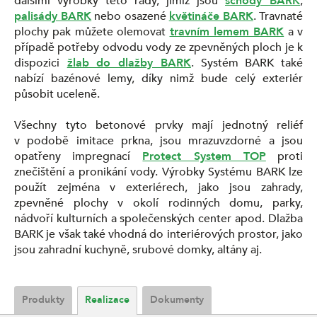
dalšími výrobky této řady, jimiž jsou
schody BARK
,
palisády BARK
nebo osazené
květináče BARK
. Travnaté
plochy pak můžete olemovat
travním lemem BARK
a v
případě potřeby odvodu vody ze zpevněných ploch je k
dispozici
žlab do dlažby BARK
. Systém BARK také
nabízí bazénové lemy, díky nimž bude celý exteriér
působit uceleně.
Všechny tyto betonové prvky mají jednotný reliéf
v podobě imitace prkna, jsou mrazuvzdorné a jsou
opatřeny impregnací
Protect System TOP
proti
znečištění a pronikání vody. Výrobky Systému BARK lze
použít zejména v exteriérech, jako jsou zahrady,
zpevněné plochy v okolí rodinných domu, parky,
nádvoří kulturních a společenských center apod. Dlažba
BARK je však také vhodná do interiérových prostor, jako
jsou zahradní kuchyně, srubové domky, altány aj.
Produkty
Realizace
Dokumenty