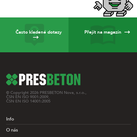
Často kladené dotazy
Přejít na magazín
© Copyright
2026
PRESBETON Nova, s.r.o.,
ČSN EN ISO 9001:2009,
ČSN EN ISO 14001:2005
Info
O nás