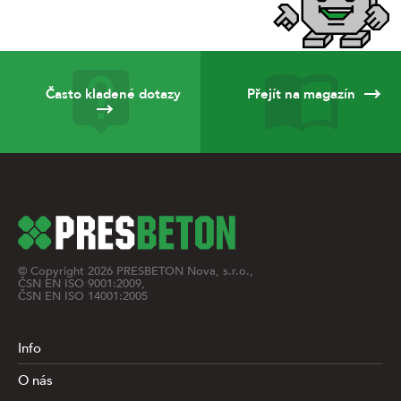
Často kladené dotazy
Přejít na magazín
© Copyright
2026
PRESBETON Nova, s.r.o.,
ČSN EN ISO 9001:2009,
ČSN EN ISO 14001:2005
Info
O nás