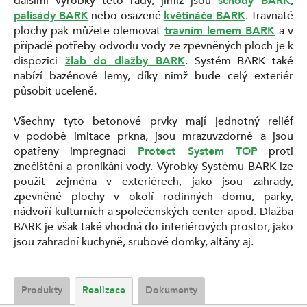
dalšími výrobky této řady, jimiž jsou
schody BARK
,
palisády BARK
nebo osazené
květináče BARK
. Travnaté
plochy pak můžete olemovat
travním lemem BARK
a v
případě potřeby odvodu vody ze zpevněných ploch je k
dispozici
žlab do dlažby BARK
. Systém BARK také
nabízí bazénové lemy, díky nimž bude celý exteriér
působit uceleně.
Všechny tyto betonové prvky mají jednotný reliéf
v podobě imitace prkna, jsou mrazuvzdorné a jsou
opatřeny impregnací
Protect System TOP
proti
znečištění a pronikání vody. Výrobky Systému BARK lze
použít zejména v exteriérech, jako jsou zahrady,
zpevněné plochy v okolí rodinných domu, parky,
nádvoří kulturních a společenských center apod. Dlažba
BARK je však také vhodná do interiérových prostor, jako
jsou zahradní kuchyně, srubové domky, altány aj.
Produkty
Realizace
Dokumenty