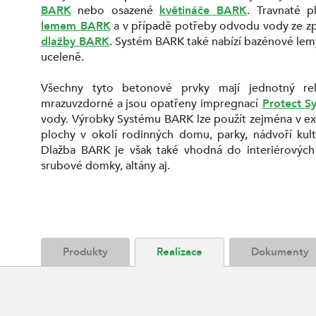
BARK
nebo osazené
květináče BARK
. Travnaté 
lemem BARK
a v případě potřeby odvodu vody ze zp
dlažby BARK
. Systém BARK také nabízí bazénové lemy
uceleně.
Všechny tyto betonové prvky mají jednotný re
mrazuvzdorné a jsou opatřeny impregnací
Protect S
vody. Výrobky Systému BARK lze použít zejména v ext
plochy v okolí rodinných domu, parky, nádvoří kul
Dlažba BARK je však také vhodná do interiérových 
srubové domky, altány aj.
Produkty
Realizace
Dokumenty