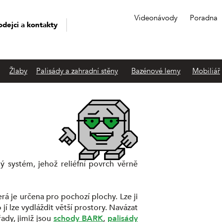
Videonávody
Poradna
odejci a kontakty
Žlaby
Palisády a zahradní stěny
Bazénové lemy
Mobiliář
 systém, jehož reliéfní povrch věrně
terá je určena pro pochozí plochy. Lze ji
í lze vydláždit větší prostory. Navázat
ady, jimiž jsou
schody BARK
,
palisády