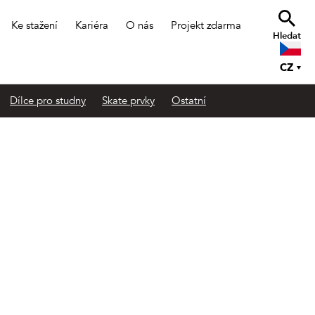
Ke stažení
Kariéra
O nás
Projekt zdarma
Hledat
CZ
Dílce pro studny
Skate prvky
Ostatní