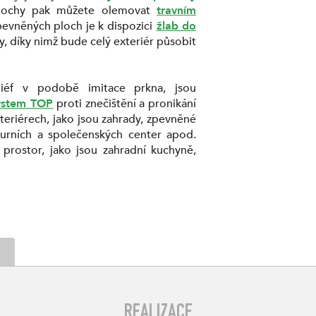
plochy pak můžete olemovat
travním
evněných ploch je k dispozici
žlab do
, díky nimž bude celý exteriér působit
liéf v podobě imitace prkna, jsou
ystem TOP
proti znečištění a pronikání
eriérech, jako jsou zahrady, zpevněné
turních a společenských center apod.
prostor, jako jsou zahradní kuchyně,
REALIZACE