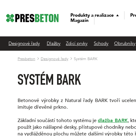
Produkty a realizace
Pr
Magazín
Designové řady
Dlažby
Zdicí prvky
Schody
Obrubníky
Presbeton
Designové řady
Systém BARK
SYSTÉM BARK
Betonové výrobky z Natural řady BARK tvoří ucelený
imituje dřevěné prkno.
Základní součástí tohoto systému je
dlažba BARK
, k
použít jako nášlapné desky, přístupové chodníky nebo j
na vydlážděnou plochu můžete dalšími výrobky této ř