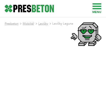
MENU
Presbeton
Mobiliář
Lavičky
Lavičky Laguna