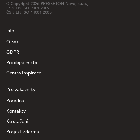
© Copyright
2026
PRESBETON Nova, s.r.o.,
ČSN EN ISO 9001:2009,
ČSN EN ISO 14001:2005
Info
O nás
GDPR
Prodejní místa
Centra inspirace
Pro zákazníky
Poradna
Kontakty
Ke stažení
Projekt zdarma