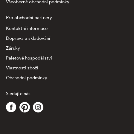
Všeobecné obchodní podmínky
Pro obchodní partnery
Kontaktní informace
Doprava a skladování
Záruky
Paletové hospodářství
Vlastnosti zboží
Obchodní podmínky
Sledujte nás
Tato stránka využívá soubory cookies ke shromažďování a
analýze informací o výkonu a používání webu, zajištění
fungování funkcí ze sociálních médií a ke zlepšení a
přizpůsobení obsahu a reklam. Chcete-li blíže
specifiikovat, které typy souborů máme zpracovávat,
klikněte prosím na odkaz níže. Detailní informace o tom,