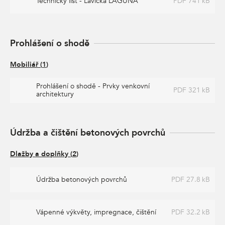
Technický list - Lavička LAGUNA
PDF 741 kB
Prohlášení o shodě
Mobiliář
(
1
)
Prohlášení o shodě - Prvky venkovní
PDF 321 kB
architektury
Údržba a čištění betonových povrchů
Dlažby a doplňky
(
2
)
Údržba betonových povrchů
PDF 27.8 kB
Vápenné výkvěty, impregnace, čištění
PDF 32.2 kB