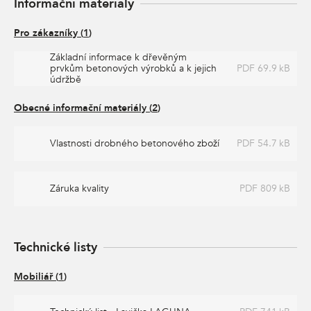
Informační materiály
Pro zákazníky
(
1
)
Základní informace k dřevěným
prvkům betonových výrobků a k jejich
PDF 69.9 kB
údržbě
Obecné informační materiály
(
2
)
Vlastnosti drobného betonového zboží
PDF 54.7 kB
Záruka kvality
PDF 809 kB
Technické listy
Mobiliář
(
1
)